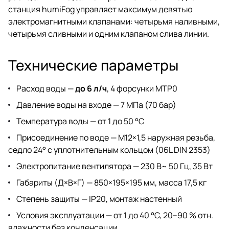
станция humiFog управляет максимум девятью
электромагнитными клапанами: четырьмя наливными,
четырьмя сливными и одним клапаном слива линии.
Технические параметры
Расход воды —
до 6 л/ч
, 4 форсунки MTP0
Давление воды на входе — 7 МПа (70 бар)
Температура воды — от 1 до 50 °C
Присоединение по воде — M12×1,5 наружная резьба,
седло 24° с уплотнительным кольцом (06L DIN 2353)
Электропитание вентилятора — 230 В~ 50 Гц, 35 Вт
Габариты (Д×В×Г) — 850×195×195 мм, масса 17,5 кг
Степень защиты — IP20, монтаж настенный
Условия эксплуатации — от 1 до 40 °C, 20–90 % отн.
влажности без конденсации