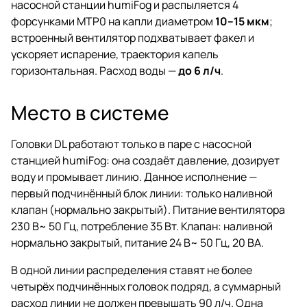
насосной станции humiFog и распыляется 4
форсунками MTP0 на капли диаметром
10–15 мкм
;
встроенный вентилятор подхватывает факел и
ускоряет испарение, траектория капель
горизонтальная. Расход воды —
до 6 л/ч
.
Место в системе
Головки DL работают только в паре с насосной
станцией humiFog: она создаёт давление, дозирует
воду и промывает линию. Данное исполнение —
первый подчинённый блок линии: только наливной
клапан (нормально закрытый). Питание вентилятора
230 В~ 50 Гц, потребление 35 Вт. Клапан: наливной
нормально закрытый, питание 24 В~ 50 Гц, 20 ВА.
В одной линии распределения ставят не более
четырёх подчинённых головок подряд, а суммарный
расход линии не должен превышать 90 л/ч. Одна