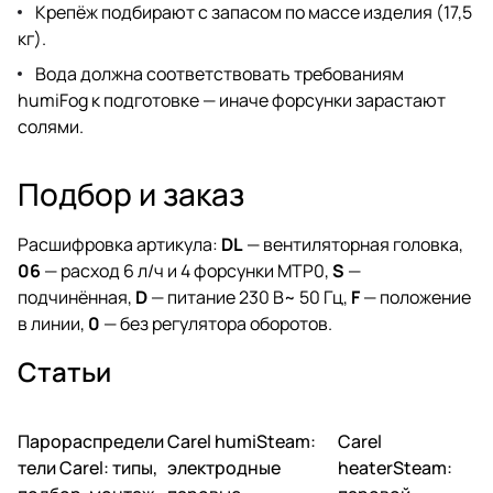
Крепёж подбирают с запасом по массе изделия (17,5
кг).
Вода должна соответствовать требованиям
humiFog к подготовке — иначе форсунки зарастают
солями.
Подбор и заказ
Расшифровка артикула:
DL
— вентиляторная головка,
06
— расход 6 л/ч и 4 форсунки MTP0,
S
—
подчинённая,
D
— питание 230 В~ 50 Гц,
F
— положение
в линии,
0
— без регулятора оборотов.
Статьи
Парораспредели
Carel humiSteam:
Carel
Увлажнение
Увлажнение
Увлажнение
тели Carel: типы,
электродные
heaterSteam: