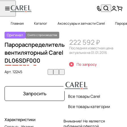
Главная
Каталог
Аксессуары и запчасти Carel
Парора
Оригинал
Снято с производства
222 592 ₽
Парораспределитель
Последняя известная цена
вентиляторный Carel
актуальна на 01.01.2016
DL
06
S
D
F
0
0
0
По запросу
Арт.
12245
Запросить
Все товары Carel
Все товары категории
Характеристики
Внимание! Не является
публичной офертой.
Страна
:
Италия