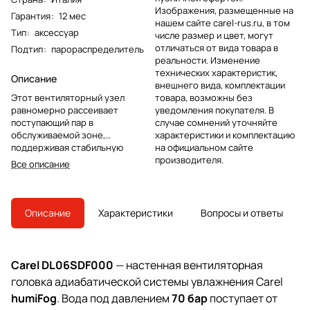
Изображения, размещенные на
Гарантия
:
12 мес
нашем сайте carel-rus.ru, в том
Тип
:
аксессуар
числе размер и цвет, могут
отличаться от вида товара в
Подтип
:
парораспределитель
реальности. Изменение
технических характеристик,
Описание
внешнего вида, комплектации
Этот вентиляторный узел
товара, возможны без
равномерно рассеивает
уведомления покупателя. В
поступающий пар в
случае сомнений уточняйте
обслуживаемой зоне,
характеристики и комплектацию
поддерживая стабильную
на официальном сайте
влажность без «мокрых» пятен и
производителя.
Все описание
конденсата на поверхностях.
Компактная конструкция и
направленный поток позволяют
быстро доводить микроклимат
Описание
Характеристики
Вопросы и ответы
до заданных параметров, снижая
нагрузку на увлажнитель и
улучшая качество воздуха в
помещении.
Carel DL06SDF000
— настенная вентиляторная
головка адиабатической системы увлажнения Carel
humiFog
. Вода под давлением
70 бар
поступает от