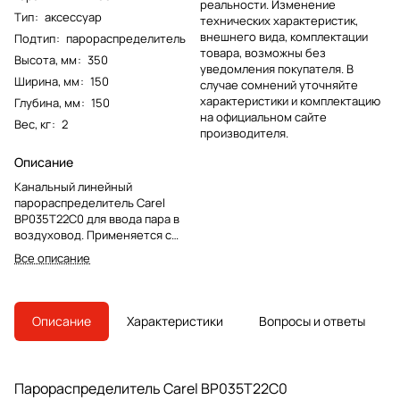
реальности. Изменение
Тип
:
аксессуар
технических характеристик,
внешнего вида, комплектации
Подтип
:
парораспределитель
товара, возможны без
Высота, мм
:
350
уведомления покупателя. В
Ширина, мм
:
150
случае сомнений уточняйте
характеристики и комплектацию
Глубина, мм
:
150
на официальном сайте
Вес, кг
:
2
производителя.
Описание
Канальный линейный
парораспределитель Carel
BP035T22C0 для ввода пара в
воздуховод. Применяется с
паровыми увлажнителями
Все описание
humiSteam, heaterSteam и
gaSteam.
Описание
Характеристики
Вопросы и ответы
Парораспределитель Carel BP035T22C0