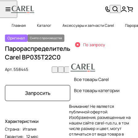
Главная
Каталог
Аксессуары и запчасти Carel
Парора
Оригинал
Снято с производства
По запросу
Парораспределитель
Carel BP035T22C0
Арт.
558445
Все товары Carel
Все товары категории
Запросить
Внимание! Не является
публичной офертой.
Изображения, размещенные на
Характеристики
нашем сайте carel-rus.ru, в том
числе размер и цвет, могут
Страна
:
Италия
отличаться от вида товара в
Гарантия
:
12 мес