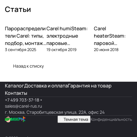
Статьи
Парораспредели
Carel humiSteam:
Carel
Увлажнение
Увлажнение
Увлажнение
тели Carel: типы,
электродные
heaterSteam:
подбор, монтаж
паровые
паровой
3 сентября 2025
19 октября 2019
20 июня 2018
— DP, VRDXL,
увлажнители —
увлажнитель с
ultimateSAM
обзор, подбор,
ТЭНами —
обслуживание
обзор и подбор
Назад к списку
Каталог
Доставка и оплата
Гарантия на товар
Контакты
+7 499 703-37-18
sales@carel-rus.ru
г. Москва, Старобитцевская улица, 22А, офис 24
Темная тема
Конфиденциальность