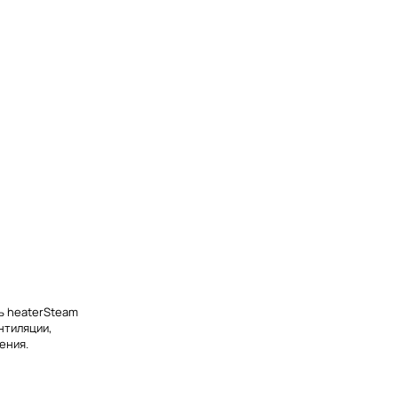
0
ь heaterSteam
нтиляции,
ения.