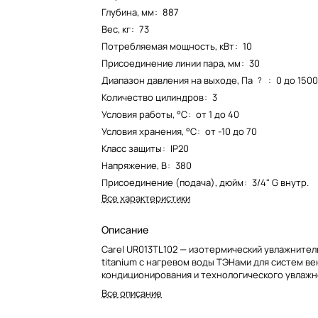
Глубина, мм
:
887
Вес, кг
:
73
Потребляемая мощность, кВт
:
10
Присоединение линии пара, мм
:
30
Диапазон давления на выходе, Па
:
0 до 150
?
Количество цилиндров
:
3
Условия работы, °С
:
от 1 до 40
Условия хранения, °С
:
от -10 до 70
Класс защиты
:
IP20
Напряжение, В
:
380
Присоединение (подача), дюйм
:
3/4" G внутр.
Все характеристики
Описание
Carel UR013TL102 — изотермический увлажнител
titanium с нагревом воды ТЭНами для систем ве
кондиционирования и технологического увлажн
Все описание