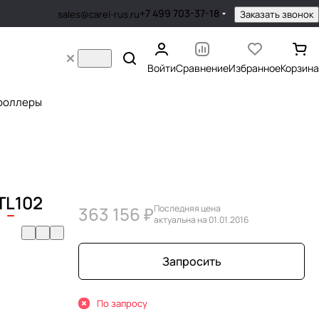
+7 499 703-37-18
Заказать звонок
sales@carel-rus.ru
Войти
Сравнение
Избранное
Корзина
роллеры
T
L
102
363 156 ₽
Последняя цена
актуальна на 01.01.2016
Запросить
По запросу