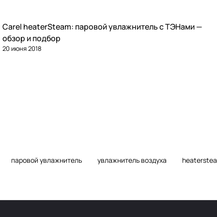
Carel heaterSteam: паровой увлажнитель с ТЭНами —
Увлажнение
обзор и подбор
20 июня 2018
паровой увлажнитель
увлажнитель воздуха
heaterste