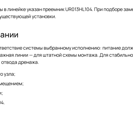
ны в линейке указан преемник UR013HL104. При подборе за
существующей установки.
вании
тветствие системы выбранному исполнению: питание долж
нажная линии — для штатной схемы монтажа. Для стабильно
 отвода дренажа.
о узла;
омещением;
и;
4.