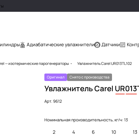
ты
цилиндры
Адиабатические увлажнители
Датчики
Конт
rel — изотермические парогенераторы
Увлажнитель Carel UR013TL102
Оригинал
Снято с производства
Увлажнитель Carel
UR
013
Арт.
9612
Номинальная производительность, кг/ч:
13
2
4
6
10
13