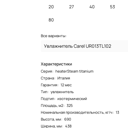
20
27
40
53
80
Все варианты:
Увлажнитель Carel UR013TL102
Характеристики
Серия
:
heaterSteam titanium
Страна
:
Италия
Гарантия
:
12 мес
Тип
:
увлажнитель
Подтип
:
изотермический
Площадь, м2
:
325
Номинальная производительность, кг/ч
:
13
Высота, мм
:
690
Ширина, мм
:
438