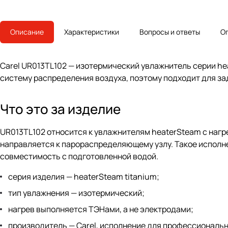
Описание
Характеристики
Вопросы и ответы
О
Carel UR013TL102 — изотермический увлажнитель серии hea
систему распределения воздуха, поэтому подходит для за
Что это за изделие
UR013TL102 относится к увлажнителям heaterSteam с нагр
направляется к парораспределяющему узлу. Такое исполне
совместимость с подготовленной водой.
серия изделия — heaterSteam titanium;
тип увлажнения — изотермический;
нагрев выполняется ТЭНами, а не электродами;
производитель — Carel, исполнение для профессиональ