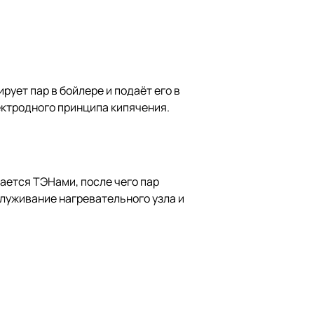
ует пар в бойлере и подаёт его в
ектродного принципа кипячения.
ается ТЭНами, после чего пар
луживание нагревательного узла и