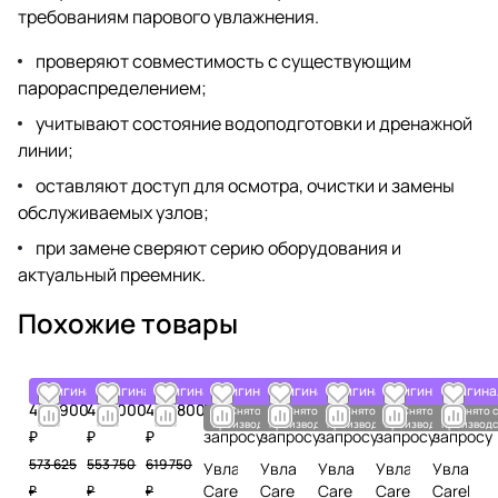
требованиям парового увлажнения.
проверяют совместимость с существующим
парораспределением;
учитывают состояние водоподготовки и дренажной
линии;
оставляют доступ для осмотра, очистки и замены
обслуживаемых узлов;
при замене сверяют серию оборудования и
актуальный преемник.
Похожие товары
Оригинал
Оригинал
Оригинал
Оригинал
Оригинал
Оригинал
Оригинал
Оригина
458 900
443 000
495 800
По
По
По
По
По
Снято с
Снято с
Снято с
Снято с
Снято 
производства
производства
производства
производства
производс
₽
₽
₽
запросу
запросу
запросу
запросу
запросу
573 625
553 750
619 750
Увлажнитель
Увлажнитель
Увлажнитель
Увлажнитель
Увлажни
Carel
Carel
Carel
Carel
Carel
₽
₽
₽