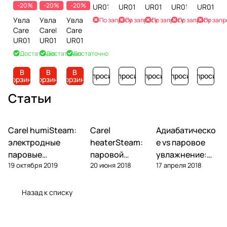
-20%
-20%
-20%
UR013HL103
UR013TL102
UR013TL002
UR013HL102
UR013H
Увлажнитель
Увлажнитель
Увлажнитель
По запросу
По запросу
По запросу
По запросу
По запр
Carel
Carel
Carel
UR013HL204
UR013HL004
UR013HL104
Достаточно
Достаточно
Достаточно
В
В
В
Запросить
Запросить
Запросить
Запросить
Запросить
корзину
корзину
корзину
Статьи
Carel humiSteam:
Carel
Адиабатическо
Увлажнение
Увлажнение
Увлажнение
электродные
heaterSteam:
е vs паровое
паровые
паровой
увлажнение:
19 октября 2019
20 июня 2018
17 апреля 2018
увлажнители —
увлажнитель с
что выбрать
обзор, подбор,
ТЭНами — обзор
для объекта
обслуживание
и подбор
Назад к списку