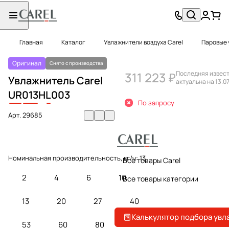
Главная
Каталог
Увлажнители воздуха Carel
Паровые 
Оригинал
Снято с производства
311 223 ₽
Последняя извест
Увлажнитель Carel
актуальна на 13.0
UR
013
H
L
003
По запросу
Арт.
29685
Номинальная производительность, кг/ч:
13
Все товары Carel
2
4
6
10
Все товары категории
13
20
27
40
Калькулятор подбора увл
53
60
80