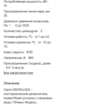
Потребляемая мощность, кВт
:
10
Присоединение линии пара, мм
:
30
Диапазон давления на выходе,
Па
:
0 до 1500
?
Количество цилиндров
:
3
Условия работы, °С
:
от 1 до 40
Условия хранения, °С
:
от -10 до
70
Класс защиты
:
IP20
Напряжение, В
:
380
Присоединение (подача), дюйм
:
3/4" G внутр.
Все характеристики
Описание
Carel UR013HL003 —
изотермический увлажнитель
heaterSteam process с нагревом
воды ТЭНами. Модель