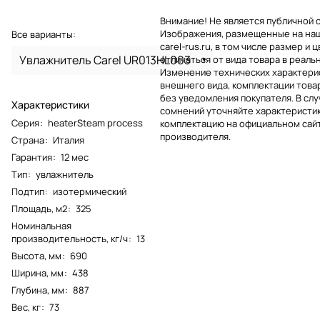
Внимание! Не является публичной 
Изображения, размещенные на на
Все варианты:
carel-rus.ru, в том числе размер и ц
Увлажнитель Carel UR013HL003
отличаться от вида товара в реаль
Изменение технических характерис
внешнего вида, комплектации това
без уведомления покупателя. В слу
Характеристики
сомнений уточняйте характеристик
Серия
:
heaterSteam process
комплектацию на официальном сай
производителя.
Страна
:
Италия
Гарантия
:
12 мес
Тип
:
увлажнитель
Подтип
:
изотермический
Площадь, м2
:
325
Номинальная
производительность, кг/ч
:
13
Высота, мм
:
690
Ширина, мм
:
438
Глубина, мм
:
887
Вес, кг
:
73