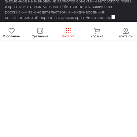
фирменное наименование являются объектами авторского права
и прав на интеллектуальную собственность, защищены
российским законодательством и международными
соглашениями об охране авторских прав.
Читать далее
Избранные
Сравнение
Каталог
Корзина
Контакты