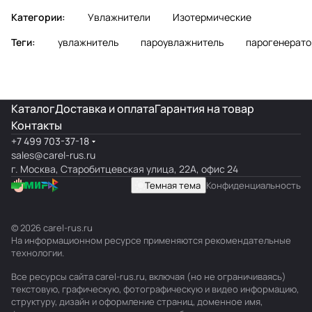
Категории:
Увлажнители
Изотермические
Теги:
увлажнитель
пароувлажнитель
парогенерато
Каталог
Доставка и оплата
Гарантия на товар
Контакты
+7 499 703-37-18
sales@carel-rus.ru
г. Москва, Старобитцевская улица, 22А, офис 24
Темная тема
Конфиденциальность
© 2026 carel-rus.ru
На информационном ресурсе применяются
рекомендательные
технологии
.
Все ресурсы сайта carel-rus.ru, включая (но не ограничиваясь)
текстовую, графическую, фотографическую и видео информацию,
структуру, дизайн и оформление страниц, доменное имя,