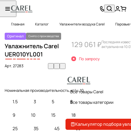
Главная
Каталог
Увлажнители воздуха Carel
Паровые 
Оригинал
Снято с производства
129 061 ₽
Последняя извес
Увлажнитель Carel
актуальна на 10.0
UE
R
010
Y
L
0
0
1
По запросу
Арт.
27283
Номинальная производительность, кг/ч:
10
Все товары Carel
1.5
3
5
8
Все товары категории
9
10
15
18
Калькулятор подбора увл
25
35
45
65