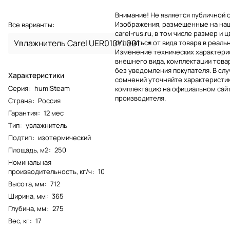
Внимание! Не является публичной 
Изображения, размещенные на на
Все варианты:
carel-rus.ru, в том числе размер и ц
Увлажнитель Carel UER010YL001
отличаться от вида товара в реаль
Изменение технических характерис
внешнего вида, комплектации това
без уведомления покупателя. В слу
Характеристики
сомнений уточняйте характеристик
Серия
:
humiSteam
комплектацию на официальном сай
производителя.
Страна
:
Россия
Гарантия
:
12 мес
Тип
:
увлажнитель
Подтип
:
изотермический
Площадь, м2
:
250
Номинальная
производительность, кг/ч
:
10
Высота, мм
:
712
Ширина, мм
:
365
Глубина, мм
:
275
Вес, кг
:
17