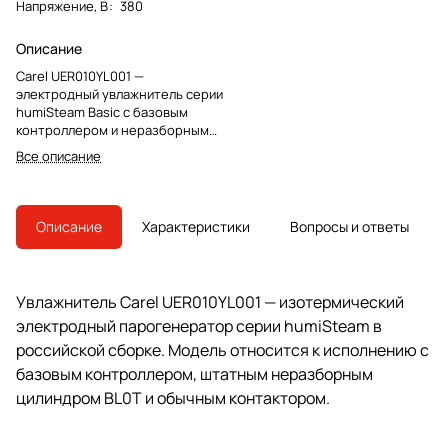
Напряжение, В
:
380
Описание
Carel UER010YL001 —
электродный увлажнитель серии
humiSteam Basic с базовым
контроллером и неразборным
цилиндром BL0T. Модель
Все описание
российской сборки, снята с
производства; преемник —
UE010XL001.
Описание
Характеристики
Вопросы и ответы
Увлажнитель Carel UER010YL001 — изотермический
электродный парогенератор серии humiSteam в
российской сборке. Модель относится к исполнению с
базовым контроллером, штатным неразборным
цилиндром BL0T и обычным контактором.