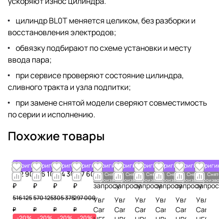
ускоряют износ цилиндра.
цилиндр BL0T меняется целиком, без разборки и
восстановления электродов;
обвязку подбирают по схеме установки и месту
ввода пара;
при сервисе проверяют состояние цилиндра,
сливного тракта и узла подпитки;
при замене снятой модели сверяют совместимость
по серии и исполнению.
Похожие товары
Оригинал
Оригинал
Оригинал
Оригинал
Оригинал
Оригинал
Оригинал
Оригинал
Оригинал
Ориги
412 900
456 100
244 300
237 600
По
По
По
По
По
По
Снято с
Снято с
Снято с
Снято с
Снято с
Снят
производства
производства
производства
производства
производства
произво
₽
₽
₽
₽
запросу
запросу
запросу
запросу
запросу
запрос
516 125
570 125
305 375
297 000
Увлажнитель
Увлажнитель
Увлажнитель
Увлажнитель
Увлажнител
Увлаж
Carel
Carel
Carel
Carel
Carel
Carel
₽
₽
₽
₽
-20%
-20%
-20%
-20%