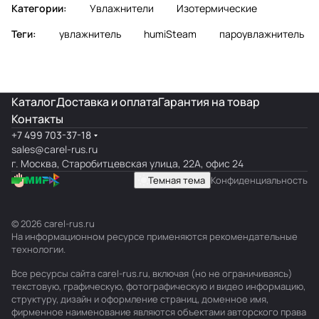
Категории:
Увлажнители
Изотермические
Теги:
увлажнитель
humiSteam
пароувлажнитель
Каталог
Доставка и оплата
Гарантия на товар
Контакты
+7 499 703-37-18
sales@carel-rus.ru
г. Москва, Старобитцевская улица, 22А, офис 24
Темная тема
Конфиденциальность
© 2026 carel-rus.ru
На информационном ресурсе применяются
рекомендательные
технологии
.
Все ресурсы сайта carel-rus.ru, включая (но не ограничиваясь)
текстовую, графическую, фотографическую и видео информацию,
структуру, дизайн и оформление страниц, доменное имя,
фирменное наименование являются объектами авторского права