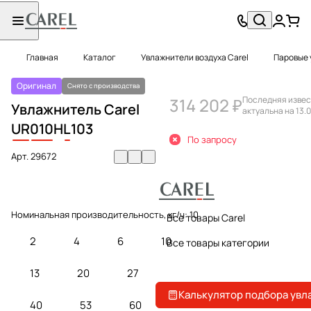
Главная
Каталог
Увлажнители воздуха Carel
Паровые 
Оригинал
Снято с производства
314 202 ₽
Последняя извес
Увлажнитель Carel
актуальна на 13.0
UR
010
H
L
103
По запросу
Арт.
29672
Номинальная производительность, кг/ч:
10
Все товары Carel
2
4
6
10
Все товары категории
13
20
27
Калькулятор подбора увл
40
53
60