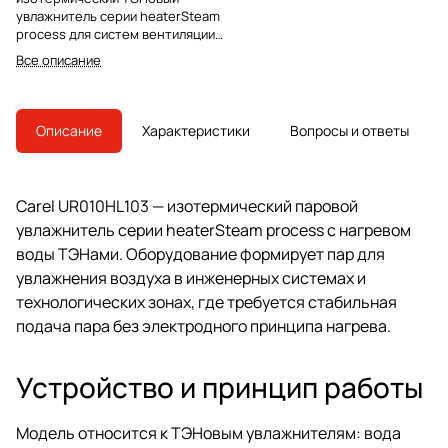
увлажнитель серии heaterSteam
process для систем вентиляции
и технологического увлажнения.
Все описание
Модель снята с производства,
преемник — UR010HL104.
Описание
Характеристики
Вопросы и ответы
Carel UR010HL103 — изотермический паровой
увлажнитель серии heaterSteam process с нагревом
воды ТЭНами. Оборудование формирует пар для
увлажнения воздуха в инженерных системах и
технологических зонах, где требуется стабильная
подача пара без электродного принципа нагрева.
Устройство и принцип работы
Модель относится к ТЭНовым увлажнителям: вода