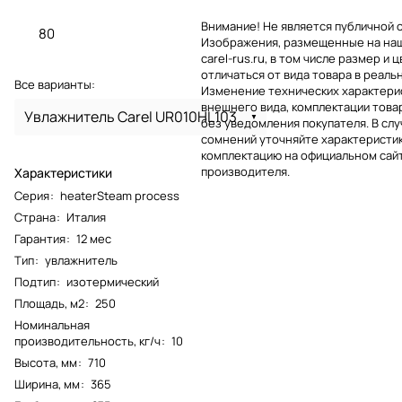
Внимание! Не является публичной 
80
Изображения, размещенные на на
carel-rus.ru, в том числе размер и ц
отличаться от вида товара в реаль
Все варианты:
Изменение технических характерис
внешнего вида, комплектации това
Увлажнитель Carel UR010HL103
без уведомления покупателя. В слу
сомнений уточняйте характеристик
комплектацию на официальном сай
производителя.
Характеристики
Серия
:
heaterSteam process
Страна
:
Италия
Гарантия
:
12 мес
Тип
:
увлажнитель
Подтип
:
изотермический
Площадь, м2
:
250
Номинальная
производительность, кг/ч
:
10
Высота, мм
:
710
Ширина, мм
:
365