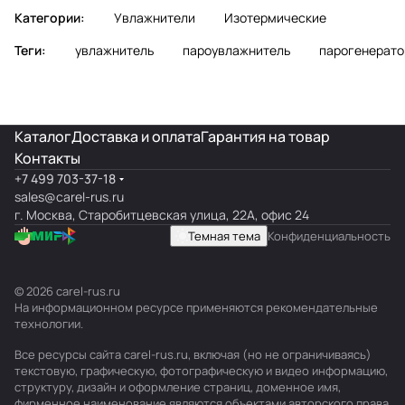
Категории:
Увлажнители
Изотермические
Теги:
увлажнитель
пароувлажнитель
парогенерато
Каталог
Доставка и оплата
Гарантия на товар
Контакты
+7 499 703-37-18
sales@carel-rus.ru
г. Москва, Старобитцевская улица, 22А, офис 24
Темная тема
Конфиденциальность
© 2026 carel-rus.ru
На информационном ресурсе применяются
рекомендательные
технологии
.
Все ресурсы сайта carel-rus.ru, включая (но не ограничиваясь)
текстовую, графическую, фотографическую и видео информацию,
структуру, дизайн и оформление страниц, доменное имя,
фирменное наименование являются объектами авторского права