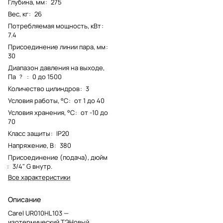
Глубина, мм
:
275
Вес, кг
:
26
Потребляемая мощность, кВт
:
7.4
Присоединение линии пара, мм
:
30
Диапазон давления на выходе,
Па
:
0 до 1500
?
Количество цилиндров
:
3
Условия работы, °С
:
от 1 до 40
Условия хранения, °С
:
от -10 до
70
Класс защиты
:
IP20
Напряжение, В
:
380
Присоединение (подача), дюйм
:
3/4" G внутр.
Все характеристики
Описание
Carel UR010HL103 —
изотермический ТЭНовый