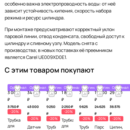
особенно важна электропроводность воды: от неё
зависит устойчивость кипения, скорость набора
режима и ресурс цилиндра.
При монтаже предусматривают корректный уклон
паровой линии, отвод конденсата, свободный доступ к
цилиндру и сливному узлу. Модель снята с
производства; в новых поставках её преемником
является Carel UE009XD0E1.
С этим товаром покупают
Оригинал
Оригинал
Оригинал
Оригинал
Оригинал
Оригинал
Оригинал
3 000
34 400
7 400
1 800
7 700
19 700
29 100
₽
₽
₽
₽
₽
₽
₽
3 750 ₽
43 000
9 250
2 250 ₽
9 625
24 625
36 375
-20%
-20%
₽
₽
₽
₽
₽
-20%
-20%
-20%
-20%
-20%
Трубка
Трубка
для
для
Датчик
Трубка
Трубка
Парораспределит
Цилиндр