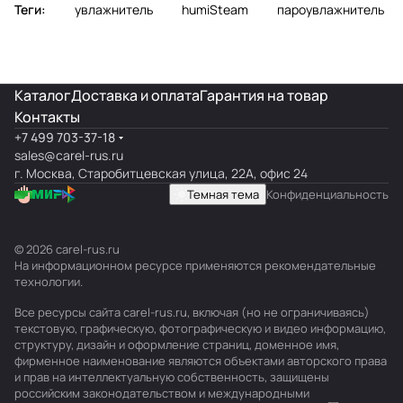
Теги:
увлажнитель
humiSteam
пароувлажнитель
Каталог
Доставка и оплата
Гарантия на товар
Контакты
+7 499 703-37-18
sales@carel-rus.ru
г. Москва, Старобитцевская улица, 22А, офис 24
Темная тема
Конфиденциальность
© 2026 carel-rus.ru
На информационном ресурсе применяются
рекомендательные
технологии
.
Все ресурсы сайта carel-rus.ru, включая (но не ограничиваясь)
текстовую, графическую, фотографическую и видео информацию,
структуру, дизайн и оформление страниц, доменное имя,
фирменное наименование являются объектами авторского права
и прав на интеллектуальную собственность, защищены
российским законодательством и международными