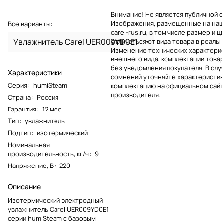
Внимание! Не является публичной 
Изображения, размещенные на на
Все варианты:
carel-rus.ru, в том числе размер и ц
Увлажнитель Carel UER009YD0E1
отличаться от вида товара в реаль
Изменение технических характерис
внешнего вида, комплектации това
без уведомления покупателя. В слу
Характеристики
сомнений уточняйте характеристик
Серия
:
humiSteam
комплектацию на официальном сай
производителя.
Страна
:
Россия
Гарантия
:
12 мес
Тип
:
увлажнитель
Подтип
:
изотермический
Номинальная
производительность, кг/ч
:
9
Напряжение, В
:
220
Описание
Изотермический электродный
увлажнитель Carel UER009YD0E1
серии humiSteam с базовым