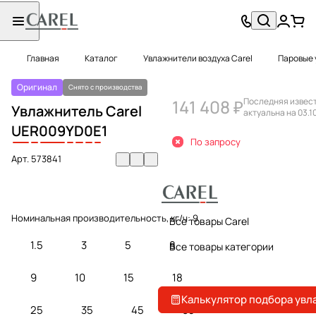
Главная
Каталог
Увлажнители воздуха Carel
Паровые 
Оригинал
Снято с производства
141 408 ₽
Последняя извес
Увлажнитель Carel
актуальна на 03.1
UE
R
009
Y
D
0
E
1
По запросу
Арт.
573841
Номинальная производительность, кг/ч:
9
Все товары Carel
1.5
3
5
8
Все товары категории
9
10
15
18
Калькулятор подбора увл
25
35
45
65