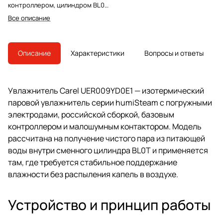
контроллером, цилиндром BL0T
и малошумным контактором.
Все описание
Модель снята с производства,
преемник — UE009XD0E1.
Описание
Характеристики
Вопросы и ответы
Увлажнитель Carel UER009YD0E1 — изотермический
паровой увлажнитель серии humiSteam с погружными
электродами, российской сборкой, базовым
контроллером и малошумным контактором. Модель
рассчитана на получение чистого пара из питающей
воды внутри сменного цилиндра BL0T и применяется
там, где требуется стабильное поддержание
влажности без распыления капель в воздухе.
Устройство и принцип работы