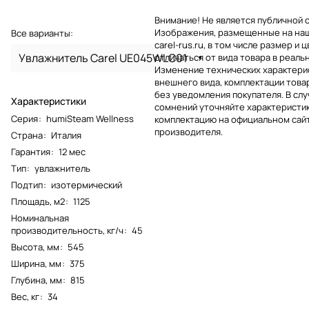
Внимание! Не является публичной 
Изображения, размещенные на на
Все варианты:
carel-rus.ru, в том числе размер и ц
Увлажнитель Carel UE045WLC01
отличаться от вида товара в реаль
Изменение технических характерис
внешнего вида, комплектации това
без уведомления покупателя. В слу
Характеристики
сомнений уточняйте характеристик
Серия
:
humiSteam Wellness
комплектацию на официальном сай
производителя.
Страна
:
Италия
Гарантия
:
12 мес
Тип
:
увлажнитель
Подтип
:
изотермический
Площадь, м2
:
1125
Номинальная
производительность, кг/ч
:
45
Высота, мм
:
545
Ширина, мм
:
375
Глубина, мм
:
815
Вес, кг
:
34