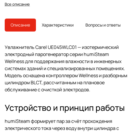
цилиндром BLCT. Модель снята с
Все описание
производства, преемник —
UE045XL0E1.
Описание
Характеристики
Вопросы и ответы
Увлажнитель Carel UE045WLC01 — изотермический
электродный парогенератор серии humiSteam
Wellness для поддержания влажности в инженерных
системах зданий и специализированных помещениях.
Модель оснащена контроллером Wellness и разборным
цилиндром BLCT, рассчитанным на плановое
обслуживание с очисткой электродов.
Устройство и принцип работы
humiSteam формирует пар за счёт прохождения
электрического тока через воду внутри цилиндра с