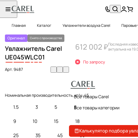
Главная
Каталог
Увлажнители воздуха Carel
Паровые 
Оригинал
Снято с производства
612 002 ₽
Последняя изве
Увлажнитель Carel
актуальна на 19.
UE
045
W
L
C
0
1
По запросу
Арт.
9487
Номинальная производительность, кг/ч:
45
Все товары Carel
1.5
3
5
8
Все товары категории
9
10
15
18
Калькулятор подбора увл
25
35
45
65