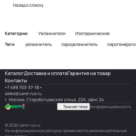
обслуживание
Назад к списку
Категории:
Увлажнители
Изотермические
Теги:
увлажнитель
пароувлажнитель
парогенерато
Каталог
Доставка и оплата
Гарантия на товар
Контакты
+7 499 703-37-18
sales@carel-rus.ru
г. Москва, Старобитцевская улица, 22А, офис 24
Темная тема
Конфиденциальность
© 2026 carel-rus.ru
На информационном ресурсе применяются
рекомендательные