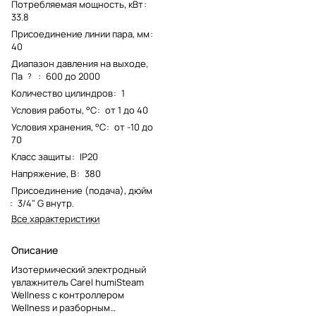
Потребляемая мощность, кВт
:
33.8
Присоединение линии пара, мм
:
40
Диапазон давления на выходе,
Па
:
600 до 2000
?
Количество цилиндров
:
1
Условия работы, °С
:
от 1 до 40
Условия хранения, °С
:
от -10 до
70
Класс защиты
:
IP20
Напряжение, В
:
380
Присоединение (подача), дюйм
:
3/4" G внутр.
Все характеристики
Описание
Изотермический электродный
увлажнитель Carel humiSteam
Wellness с контроллером
Wellness и разборным