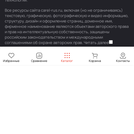
технологии
.
Все ресурсы сайта carel-rus.ru, включая (но не ограничиваясь)
текстовую, графическую, фотографическую и видео информацию,
структуру, дизайн и оформление страниц, доменное имя,
фирменное наименование являются объектами авторского права
и прав на интеллектуальную собственность, защищены
российским законодательством и международными
соглашениями об охране авторских прав.
Читать далее
Избранные
Сравнение
Каталог
Корзина
Контакты