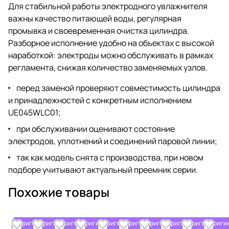
Для стабильной работы электродного увлажнителя
важны качество питающей воды, регулярная
промывка и своевременная очистка цилиндра.
Разборное исполнение удобно на объектах с высокой
наработкой: электроды можно обслуживать в рамках
регламента, снижая количество заменяемых узлов.
перед заменой проверяют совместимость цилиндра
и принадлежностей с конкретным исполнением
UE045WLC01;
при обслуживании оценивают состояние
электродов, уплотнений и соединений паровой линии;
так как модель снята с производства, при новом
подборе учитывают актуальный преемник серии.
Похожие товары
Оригинал
Оригинал
Оригинал
Оригинал
Оригинал
Оригинал
Оригинал
Оригинал
Оригинал
Ориги