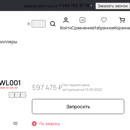
+7 499 703-37-18
Заказать звонок
sales@carel-rus.ru
Войти
Сравнение
Избранное
Корзина
роллеры
W
L
0
0
1
597 475 ₽
Последняя цена
актуальна на 19.09.2022
Запросить
10
По запросу