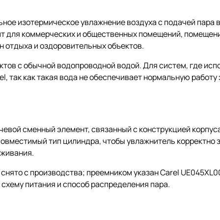
ьное изотермическое увлажнение воздуха с подачей пара 
ит для коммерческих и общественных помещений, помещен
н отдыха и оздоровительных объектов.
ктов с обычной водопроводной водой. Для систем, где ис
l, так как такая вода не обеспечивает нормальную работу
евой сменный элемент, связанный с конструкцией корпуса
совместимый тип цилиндра, чтобы увлажнитель корректно 
уживания.
 снято с производства; преемником указан Carel UE045XL0
, схему питания и способ распределения пара.