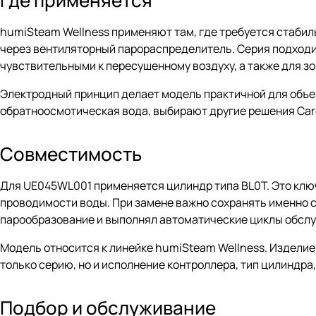
Где применяется
humiSteam Wellness применяют там, где требуется стабил
через вентиляторный парораспределитель. Серия подход
чувствительными к пересушенному воздуху, а также для зо
Электродный принцип делает модель практичной для объе
обратноосмотическая вода, выбирают другие решения Care
Совместимость
Для UE045WL001 применяется цилиндр типа BL0T. Это ключ
проводимости воды. При замене важно сохранять именно 
парообразование и выполнял автоматические циклы обсл
Модель относится к линейке humiSteam Wellness. Изделие
только серию, но и исполнение контроллера, тип цилиндра
Подбор и обслуживание