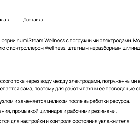
плата
Доставка
 серии humiSteam Wellness с погружными электродами. Мо
нию с контроллером Wellness, штатным неразборным цилин
кого тока через воду между электродами, погруженными в 
ревается сама, поэтому для работы важны ее проводящие с
злом и заменяется целиком после выработки ресурса.
ания, промывкой цилиндра и рабочими режимами.
тся для настройки и контроля состояния увлажнителя.