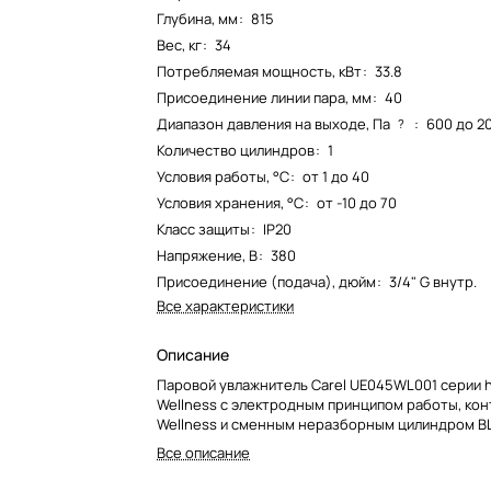
Глубина, мм
:
815
Вес, кг
:
34
Потребляемая мощность, кВт
:
33.8
Присоединение линии пара, мм
:
40
Диапазон давления на выходе, Па
:
600 до 2
?
Количество цилиндров
:
1
Условия работы, °С
:
от 1 до 40
Условия хранения, °С
:
от -10 до 70
Класс защиты
:
IP20
Напряжение, В
:
380
Присоединение (подача), дюйм
:
3/4" G внутр.
Все характеристики
Описание
Паровой увлажнитель Carel UE045WL001 серии 
Wellness с электродным принципом работы, ко
Wellness и сменным неразборным цилиндром B
Все описание