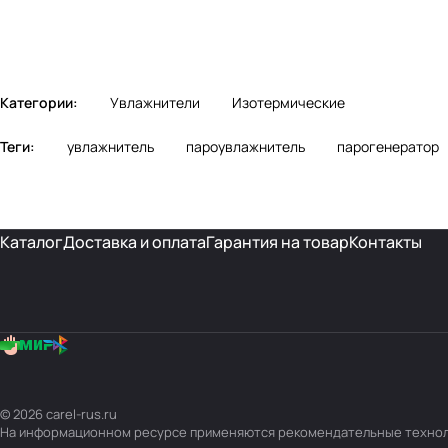
Категории:
Увлажнители
Изотермические
Теги:
увлажнитель
пароувлажнитель
парогенератор
Каталог
Доставка и оплата
Гарантия на товар
Контакты
© 2026 carel-rus.ru
На информационном ресурсе применяются
рекомендательные техно