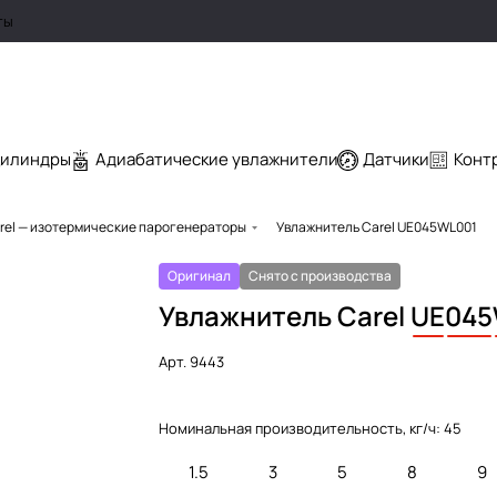
ты
цилиндры
Адиабатические увлажнители
Датчики
Конт
rel — изотермические парогенераторы
Увлажнитель Carel UE045WL001
Оригинал
Снято с производства
Увлажнитель Carel
UE
045
Арт.
9443
Номинальная производительность, кг/ч:
45
1.5
3
5
8
9