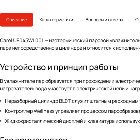
Описание
Характеристики
Вопросы и ответы
О
Carel UE045WL001 — изотермический паровой увлажнитель
пара непосредственно в цилиндре и относится к исполне
Устройство и принцип работы
В увлажнителе пар образуется при прохождении электричес
нагревателей: вода участвует в электрической цепи и наг
Неразборный цилиндр BL0T служит штатным расходным у
Контроллер Wellness управляет процессом парообразов
Жидкокристаллический дисплей и клавиатура использую