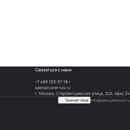
Связаться с нами
+7 499 703-37-18
sales@carel-rus.ru
г. Москва, Старобитцевская улица, 22А, офис 24
Темная тема
Конфиденциальность