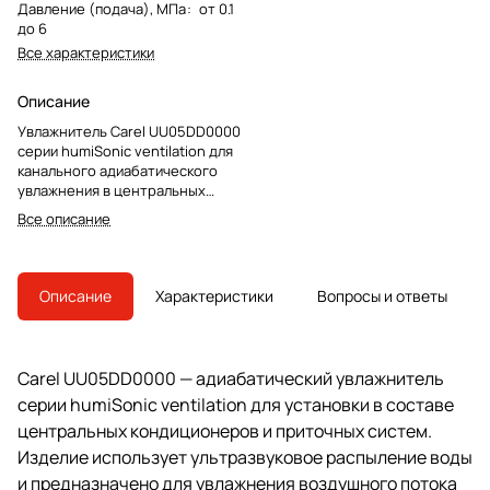
Давление (подача), МПа
:
от 0.1
до 6
Все характеристики
Описание
Увлажнитель Carel UU05DD0000
серии humiSonic ventilation для
канального адиабатического
увлажнения в центральных
кондиционерах и приточных
Все описание
установках.
Описание
Характеристики
Вопросы и ответы
Carel UU05DD0000 — адиабатический увлажнитель
серии humiSonic ventilation для установки в составе
центральных кондиционеров и приточных систем.
Изделие использует ультразвуковое распыление воды
и предназначено для увлажнения воздушного потока