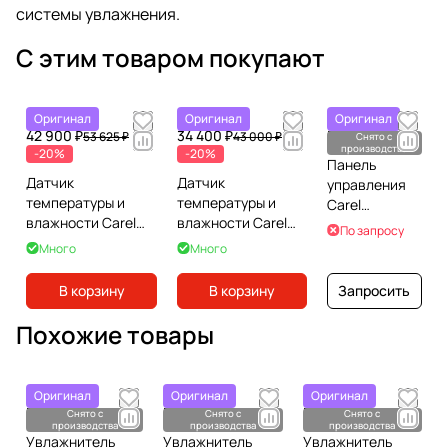
системы увлажнения.
С этим товаром покупают
Оригинал
Оригинал
Оригинал
42 900 ₽
34 400 ₽
По запросу
53 625 ₽
43 000 ₽
Снято с
производства
-20%
-20%
Панель
Датчик
Датчик
управления
температуры и
температуры и
Carel
влажности Carel
влажности Carel
UQ05CD0000
По запросу
DPDC210000
DPDC110000
Много
Много
В корзину
В корзину
Запросить
Похожие товары
Оригинал
Оригинал
Оригинал
По запросу
По запросу
По запросу
Снято с
Снято с
Снято с
производства
производства
производства
Увлажнитель
Увлажнитель
Увлажнитель