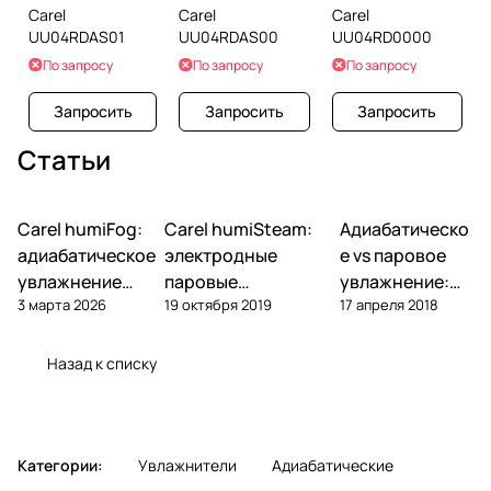
Carel
Carel
Carel
UU04RDAS01
UU04RDAS00
UU04RD0000
По запросу
По запросу
По запросу
Запросить
Запросить
Запросить
Статьи
Carel humiFog:
Carel humiSteam:
Адиабатическо
Увлажнение
Увлажнение
Увлажнение
адиабатическое
электродные
е vs паровое
увлажнение
паровые
увлажнение:
3 марта 2026
19 октября 2019
17 апреля 2018
высокого
увлажнители —
что выбрать
давления —
обзор, подбор,
для объекта
обзор
обслуживание
Назад к списку
Категории:
Увлажнители
Адиабатические