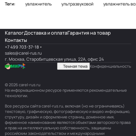
Теги:
увлажнитель
ультразвуковой
увлажнитель во
Каталог
Доставка и оплата
Гарантия на товар
Контакты
+7 499 703-37-18
sales@carel-rus.ru
г. Москва, Старобитцевская улица, 22А, офис 24
Темная тема
Конфиденциальность
© 2026 carel-rus.ru
На информационном ресурсе применяются
рекомендательные
технологии
.
Все ресурсы сайта carel-rus.ru, включая (но не ограничиваясь)
текстовую, графическую, фотографическую и видео информацию,
структуру, дизайн и оформление страниц, доменное имя,
фирменное наименование являются объектами авторского права
и прав на интеллектуальную собственность, защищены
российским законодательством и международными