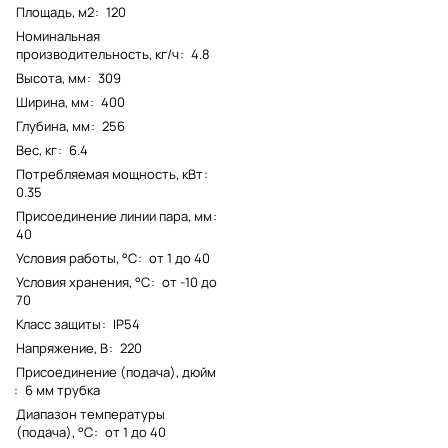
Площадь, м2
:
120
Номинальная
производительность, кг/ч
:
4.8
Высота, мм
:
309
Ширина, мм
:
400
Глубина, мм
:
256
Вес, кг
:
6.4
Потребляемая мощность, кВт
:
0.35
Присоединение линии пара, мм
:
40
Условия работы, °С
:
от 1 до 40
Условия хранения, °С
:
от -10 до
70
Класс защиты
:
IP54
Напряжение, В
:
220
Присоединение (подача), дюйм
:
6 мм трубка
Диапазон температуры
(подача), °С
:
от 1 до 40