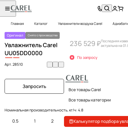
Главная
Каталог
Увлажнители воздуха Carel
Адиабати
Оригинал
Снято с производства
236 529 ₽
Последняя изве
Увлажнитель Carel
актуальна на 01.
UU
05
DD0000
По запросу
Арт.
28510
Запросить
Все товары Carel
Все товары категории
Номинальная производительность, кг/ч:
4.8
0.5
1
2
2.4
Калькулятор подбора увл