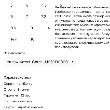
3
4
4.8
5
Внимание! Не является публичной 
Изображения, размещенные на на
carel-rus.ru, в том числе размер и ц
6
7
7.2
8
отличаться от вида товара в реаль
Изменение технических характерис
9.6
10
14
внешнего вида, комплектации това
без уведомления покупателя. В слу
сомнений уточняйте характеристик
14.4
18
комплектацию на официальном сай
производителя.
Все варианты:
Увлажнитель Carel UU05DD0000
Характеристики
Серия
:
humiSonic
Страна
:
Италия
Гарантия
:
12 мес
Тип
:
увлажнитель
Подтип
:
адиабатический