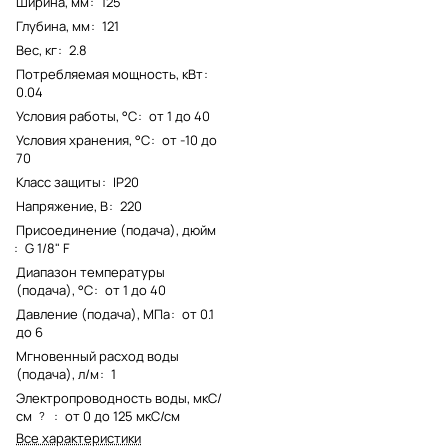
Ширина, мм
:
125
Глубина, мм
:
121
Вес, кг
:
2.8
Потребляемая мощность, кВт
:
0.04
Условия работы, °С
:
от 1 до 40
Условия хранения, °С
:
от -10 до
70
Класс защиты
:
IP20
Напряжение, В
:
220
Присоединение (подача), дюйм
:
G 1/8" F
Диапазон температуры
(подача), °С
:
от 1 до 40
Давление (подача), МПа
:
от 0.1
до 6
Мгновенный расход воды
(подача), л/м
:
1
Электропроводность воды, мкС/
см
:
от 0 до 125 мкС/см
?
Все характеристики