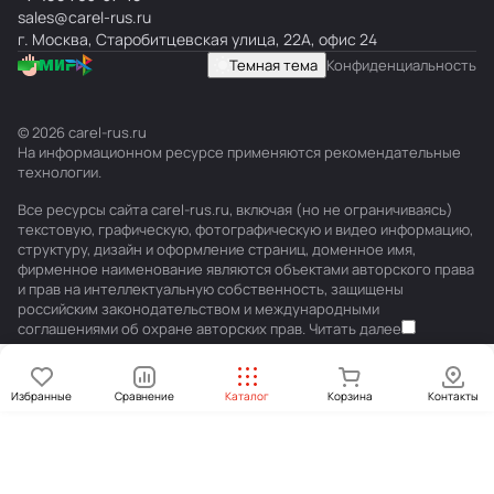
sales@carel-rus.ru
г. Москва, Старобитцевская улица, 22А, офис 24
Темная тема
Конфиденциальность
© 2026 carel-rus.ru
На информационном ресурсе применяются
рекомендательные
технологии
.
Все ресурсы сайта carel-rus.ru, включая (но не ограничиваясь)
текстовую, графическую, фотографическую и видео информацию,
структуру, дизайн и оформление страниц, доменное имя,
фирменное наименование являются объектами авторского права
и прав на интеллектуальную собственность, защищены
российским законодательством и международными
соглашениями об охране авторских прав.
Читать далее
Избранные
Сравнение
Каталог
Корзина
Контакты