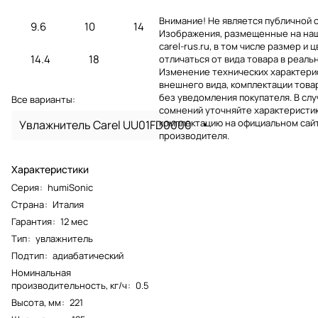
Внимание! Не является публичной 
9.6
10
14
Изображения, размещенные на на
carel-rus.ru, в том числе размер и ц
14.4
18
отличаться от вида товара в реаль
Изменение технических характерис
внешнего вида, комплектации това
без уведомления покупателя. В слу
Все варианты:
сомнений уточняйте характеристик
комплектацию на официальном сай
Увлажнитель Carel UU01FD0000
производителя.
Характеристики
Серия
:
humiSonic
Страна
:
Италия
Гарантия
:
12 мес
Тип
:
увлажнитель
Подтип
:
адиабатический
Номинальная
производительность, кг/ч
:
0.5
Высота, мм
:
221