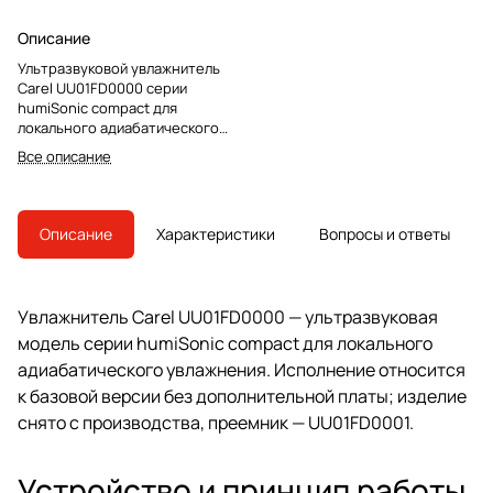
Описание
Ультразвуковой увлажнитель
Carel UU01FD0000 серии
humiSonic compact для
локального адиабатического
увлажнения витрин, шкафов и
Все описание
малых рабочих зон. Базовая
версия без дополнительной
платы, преемник — UU01FD0001.
Описание
Характеристики
Вопросы и ответы
Увлажнитель Carel UU01FD0000 — ультразвуковая
модель серии humiSonic compact для локального
адиабатического увлажнения. Исполнение относится
к базовой версии без дополнительной платы; изделие
снято с производства, преемник — UU01FD0001.
Устройство и принцип работы