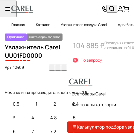
Главная
Каталог
Увлажнители воздуха Carel
Адиабати
Оригинал
Снято с производства
104 885 ₽
Последняя извес
Увлажнитель Carel
актуальна на 01.0
UU01
F
D
0
000
По запросу
Арт.
12409
Номинальная производительность, кг/ч:
0.5
Все товары Carel
0.5
1
2
2.4
Все товары категории
3
4
4.8
5
Калькулятор подбора увл
6
7
7.2
8