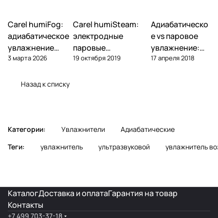
Carel humiFog:
Carel humiSteam:
Адиабатическо
Увлажнение
Увлажнение
Увлажнение
адиабатическое
электродные
е vs паровое
увлажнение
паровые
увлажнение:
3 марта 2026
19 октября 2019
17 апреля 2018
высокого
увлажнители —
что выбрать
давления —
обзор, подбор,
для объекта
обзор
обслуживание
Назад к списку
Категории:
Увлажнители
Адиабатические
Теги:
увлажнитель
ультразвуковой
увлажнитель во
Каталог
Доставка и оплата
Гарантия на товар
Контакты
+7 499 703-37-18