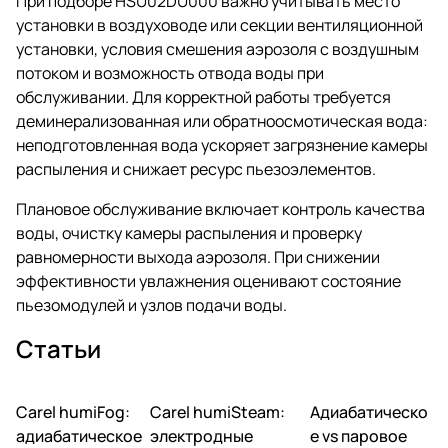
При подборе HSU02DU000 важно учитывать место
установки в воздуховоде или секции вентиляционной
установки, условия смешения аэрозоля с воздушным
потоком и возможность отвода воды при
обслуживании. Для корректной работы требуется
деминерализованная или обратноосмотическая вода:
неподготовленная вода ускоряет загрязнение камеры
распыления и снижает ресурс пьезоэлементов.
Плановое обслуживание включает контроль качества
воды, очистку камеры распыления и проверку
равномерности выхода аэрозоля. При снижении
эффективности увлажнения оценивают состояние
пьезомодулей и узлов подачи воды.
Статьи
Carel humiFog:
Carel humiSteam:
Адиабатическо
Увлажнение
Увлажнение
Увлажнение
адиабатическое
электродные
е vs паровое