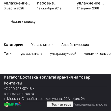
увлажнение
паровые
увлажнение:
3 марта 2026
19 октября 2019
17 апреля 2018
высокого
увлажнители —
что выбрать
давления —
обзор, подбор,
для объекта
обзор
обслуживание
Назад к списку
Категории:
Увлажнители
Адиабатические
Теги:
увлажнитель
ультразвуковой
увлажнитель во
Каталог
Доставка и оплата
Гарантия на товар
Контакты
+7 499 703-37-18
sales@carel-rus.ru
г. Москва, Старобитцевская улица, 22А, офис 24
Темная тема
Конфиденциальность