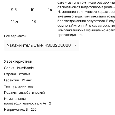
carel-rus.ru, в том числе размер и ц
отличаться от вида товара в реаль
9.6
10
14
Изменение технических характерис
внешнего вида, комплектации това
без уведомления покупателя. В слу
14.4
18
сомнений уточняйте характеристик
комплектацию на официальном сай
производителя.
Все варианты:
Увлажнитель Carel HSU02DU000
Характеристики
Серия
:
humiSonic
Страна
:
Италия
Гарантия
:
12 мес
Тип
:
увлажнитель
Подтип
:
адиабатический
Номинальная
производительность, кг/ч
:
2
Напряжение, В
:
220