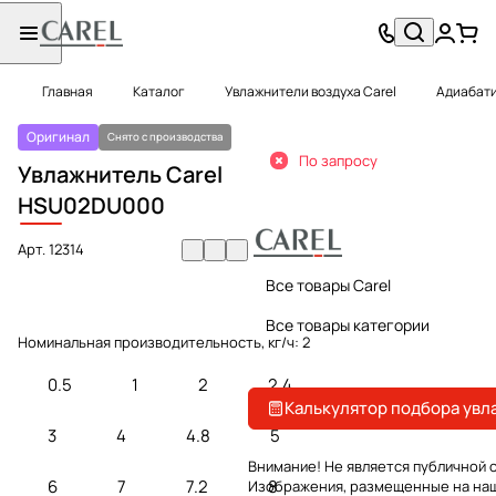
Главная
Каталог
Увлажнители воздуха Carel
Адиабати
Оригинал
Снято с производства
По запросу
Увлажнитель Carel
HSU
02DU000
Арт.
12314
Все товары Carel
Все товары категории
Номинальная производительность, кг/ч:
2
0.5
1
2
2.4
Калькулятор подбора увл
3
4
4.8
5
Внимание! Не является публичной 
6
7
7.2
8
Изображения, размещенные на на