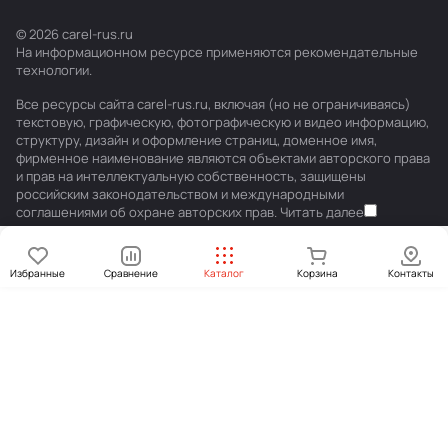
© 2026 carel-rus.ru
На информационном ресурсе применяются
рекомендательные
технологии
.
Все ресурсы сайта carel-rus.ru, включая (но не ограничиваясь)
текстовую, графическую, фотографическую и видео информацию,
структуру, дизайн и оформление страниц, доменное имя,
фирменное наименование являются объектами авторского права
и прав на интеллектуальную собственность, защищены
российским законодательством и международными
соглашениями об охране авторских прав.
Читать далее
Избранные
Сравнение
Каталог
Корзина
Контакты