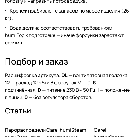
головку и направить поток воздуха.
Крепёж подбирают с запасом по массе изделия (26
кг).
Вода должна соответствовать требованиям
humiFog к подготовке — иначе форсунки зарастают
солями.
Подбор и заказ
Расшифровка артикула:
DL
— вентиляторная головка,
12
— расход 12 л/ч и 8 форсунок MTP0,
S
—
подчинённая,
D
— питание 230 В~ 50 Гц,
I
— положение
в линии,
0
— без регулятора оборотов.
Статьи
Парораспредели
Carel humiSteam:
Carel
Увлажнение
Увлажнение
Увлажнение