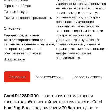
Изображения, размещенные на
Гарантия
:
12 мес
нашем сайте carel-rus.ru, в том
Тип
:
аксессуар
числе размер и цвет, могут
отличаться от вида товара в
Подтип
:
парораспределитель
реальности. Изменение
технических характеристик,
Описание
внешнего вида, комплектации
Парораспределитель
товара, возможны без
вентиляторного типа для
уведомления покупателя. В
систем увлажнения
— решение,
случае сомнений уточняйте
которое направленно
характеристики и комплектацию
обеспечивает точное и
на официальном сайте
равномерное распространение
производителя.
Все описание
пара по зоне обслуживания.
Конструкция с вентилятором
помогает ускорить смешение
пара с воздухом и снизить риск
Описание
Характеристики
Вопросы и ответы
локальной конденсации,
благодаря чему поддержание
комфортной влажности
становится более стабильным и
Carel DL12SDI000
— настенная вентиляторная
предсказуемым
головка адиабатической системы увлажнения Carel
humiFog
. Вода под давлением
70 бар
поступает от