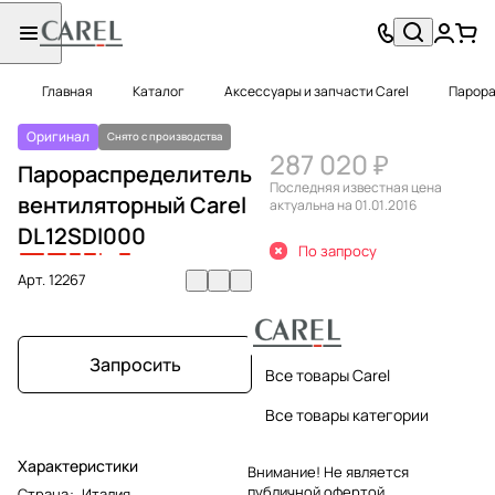
Главная
Каталог
Аксессуары и запчасти Carel
Парора
Оригинал
Снято с производства
287 020 ₽
Парораспределитель
Последняя известная цена
вентиляторный Carel
актуальна на 01.01.2016
DL
12
S
D
I
0
0
0
По запросу
Арт.
12267
Запросить
Все товары Carel
Все товары категории
Характеристики
Внимание! Не является
публичной офертой.
Страна
:
Италия