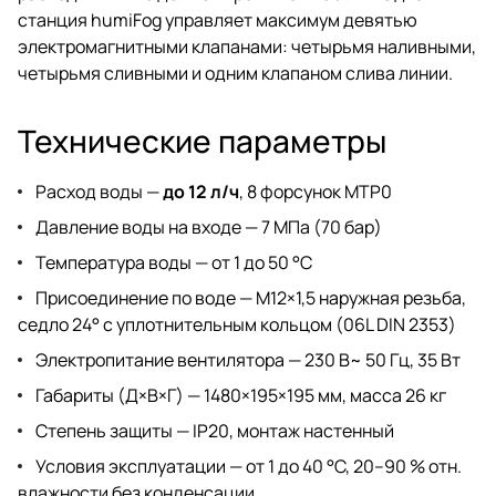
станция humiFog управляет максимум девятью
электромагнитными клапанами: четырьмя наливными,
четырьмя сливными и одним клапаном слива линии.
Технические параметры
Расход воды —
до 12 л/ч
, 8 форсунок MTP0
Давление воды на входе — 7 МПа (70 бар)
Температура воды — от 1 до 50 °C
Присоединение по воде — M12×1,5 наружная резьба,
седло 24° с уплотнительным кольцом (06L DIN 2353)
Электропитание вентилятора — 230 В~ 50 Гц, 35 Вт
Габариты (Д×В×Г) — 1480×195×195 мм, масса 26 кг
Степень защиты — IP20, монтаж настенный
Условия эксплуатации — от 1 до 40 °C, 20–90 % отн.
влажности без конденсации