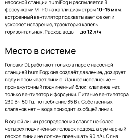
насосной станции humiFog и распыляется 8
форсунками MTP0 на капли диаметром
10–15 мкм
;
встроенный вентилятор подхватывает факел и
ускоряет испарение, траектория капель
горизонтальная. Расход воды —
до 12 л/ч
.
Место в системе
Головки DL работают только в паре с насосной
станцией humiFog: она создаёт давление, дозирует
воду и промывает линию. Данное исполнение —
промежуточный подчинённый блок: клапанов нет,
только вентилятор и форсунки. Питание вентилятора
230 В~ 50 Гц, потребление 35 Вт. Собственных
клапанов нет — вода приходит из общей линии.
В одной линии распределения ставят не более
четырёх подчинённых головок подряд, а суммарный
расход линии не должен превышать 90 л/ч. Одна