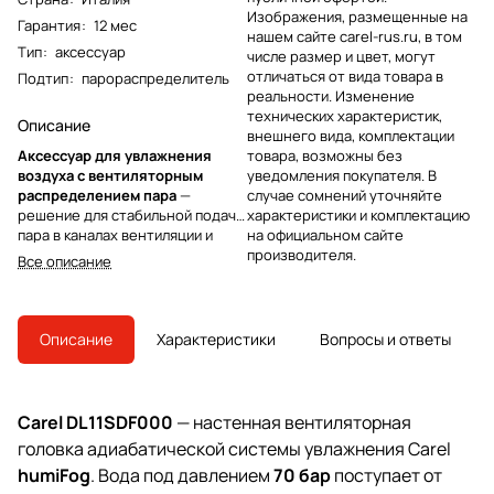
Изображения, размещенные на
Гарантия
:
12 мес
нашем сайте carel-rus.ru, в том
Тип
:
аксессуар
числе размер и цвет, могут
отличаться от вида товара в
Подтип
:
парораспределитель
реальности. Изменение
технических характеристик,
Описание
внешнего вида, комплектации
Аксессуар для увлажнения
товара, возможны без
воздуха с вентиляторным
уведомления покупателя. В
распределением пара
—
случае сомнений уточняйте
решение для стабильной подачи
характеристики и комплектацию
пара в каналах вентиляции и
на официальном сайте
системах кондиционирования.
производителя.
Все описание
Конструкция ориентирована на
равномерное смешение потока и
снижение риска локальной
конденсации, что помогает
Описание
Характеристики
Вопросы и ответы
поддерживать требуемую
влажность без перепадов и
«мокрых» зон в воздуховоде.
Carel DL11SDF000
— настенная вентиляторная
головка адиабатической системы увлажнения Carel
humiFog
. Вода под давлением
70 бар
поступает от