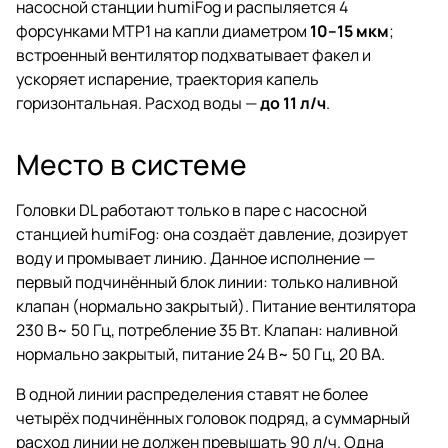
насосной станции humiFog и распыляется 4
форсунками MTP1 на капли диаметром
10–15 мкм
;
встроенный вентилятор подхватывает факел и
ускоряет испарение, траектория капель
горизонтальная. Расход воды —
до 11 л/ч
.
Место в системе
Головки DL работают только в паре с насосной
станцией humiFog: она создаёт давление, дозирует
воду и промывает линию. Данное исполнение —
первый подчинённый блок линии: только наливной
клапан (нормально закрытый). Питание вентилятора
230 В~ 50 Гц, потребление 35 Вт. Клапан: наливной
нормально закрытый, питание 24 В~ 50 Гц, 20 ВА.
В одной линии распределения ставят не более
четырёх подчинённых головок подряд, а суммарный
расход линии не должен превышать 90 л/ч. Одна