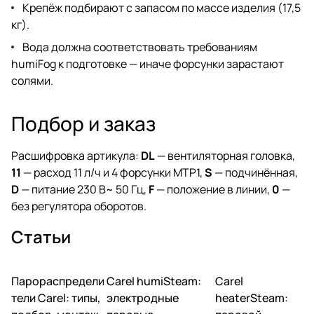
Крепёж подбирают с запасом по массе изделия (17,5
кг).
Вода должна соответствовать требованиям
humiFog к подготовке — иначе форсунки зарастают
солями.
Подбор и заказ
Расшифровка артикула:
DL
— вентиляторная головка,
11
— расход 11 л/ч и 4 форсунки MTP1,
S
— подчинённая,
D
— питание 230 В~ 50 Гц,
F
— положение в линии,
0
—
без регулятора оборотов.
Статьи
Парораспредели
Carel humiSteam:
Carel
Увлажнение
Увлажнение
Увлажнение
тели Carel: типы,
электродные
heaterSteam: