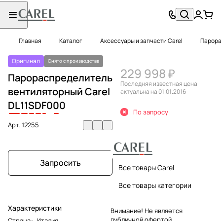
Главная
Каталог
Аксессуары и запчасти Carel
Парора
Оригинал
Снято с производства
229 998 ₽
Парораспределитель
Последняя известная цена
вентиляторный Carel
актуальна на 01.01.2016
DL
11
S
D
F
0
0
0
По запросу
Арт.
12255
Запросить
Все товары Carel
Все товары категории
Характеристики
Внимание! Не является
публичной офертой.
Страна
:
Италия