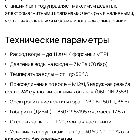
станция humiFog управляет максимум девятью
электромагнитными клапанами: четырьмя наливными,
четырьмя сливными и одним клапаном слива линии.
Технические параметры
Расход воды —
до 11 л/ч
, 4 форсунки MTP1
Давление воды на входе — 7 МПа (70 бар)
Температура воды — от 1 до 50 °C
Присоединение по воде — M12×1,5 наружная резьба,
седло 24° с уплотнительным кольцом (06L DIN 2353)
Электропитание вентилятора — 230 В~ 50 Гц, 35 Вт
Габариты (Д×В×Г) — 850×195×195 мм, масса 17,5 кг
Степень защиты — IP20, монтаж настенный
Условия эксплуатации — от 1 до 40 °C, 20–90 % отн.
влажности без конденсации