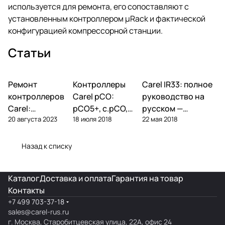
используется для ремонта, его сопоставляют с
установленным контроллером µRack и фактической
конфигурацией компрессорной станции.
Статьи
Ремонт
Автоматика и
Контроллеры
Автоматика и
Carel IR33: полное
Автоматика и
контроллеры
контроллеры
контроллеры
контроллеров
Carel pCO:
руководство на
Carel:
pCO5+, c.pCO,
русском —
20 августа 2023
18 июля 2018
22 мая 2018
диагностика
pCO mini —
параметры,
типовых
полный обзор
подключение,
поломок и
линейки
ошибки
Назад к списку
замена
Каталог
Доставка и оплата
Гарантия на товар
Контакты
+7 499 703-37-18
sales@carel-rus.ru
г. Москва, Старобитцевская улица, 22А, офис 24