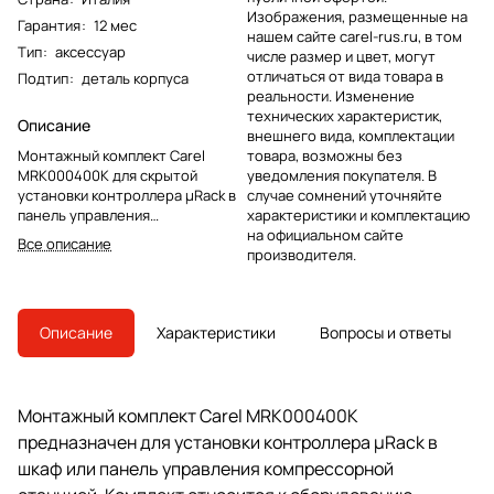
Изображения, размещенные на
Гарантия
:
12 мес
нашем сайте carel-rus.ru, в том
Тип
:
аксессуар
числе размер и цвет, могут
отличаться от вида товара в
Подтип
:
деталь корпуса
реальности. Изменение
технических характеристик,
Описание
внешнего вида, комплектации
Монтажный комплект Carel
товара, возможны без
MRK000400K для скрытой
уведомления покупателя. В
установки контроллера µRack в
случае сомнений уточняйте
панель управления
характеристики и комплектацию
компрессорной станцией. В
на официальном сайте
Все описание
составе трансформатор,
производителя.
датчики давления и кабели.
Описание
Характеристики
Вопросы и ответы
Монтажный комплект Carel MRK000400K
предназначен для установки контроллера µRack в
шкаф или панель управления компрессорной