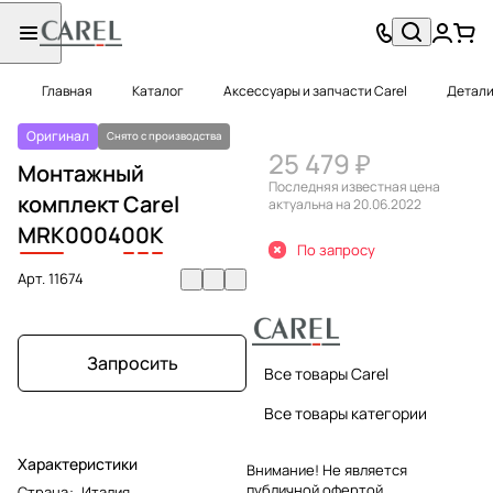
Главная
Каталог
Аксессуары и запчасти Carel
Детали
Оригинал
Снято с производства
25 479 ₽
Монтажный
Последняя известная цена
комплект Carel
актуальна на 20.06.2022
MRK
0004
0
0
K
По запросу
Арт.
11674
Запросить
Все товары Carel
Все товары категории
Характеристики
Внимание! Не является
публичной офертой.
Страна
:
Италия