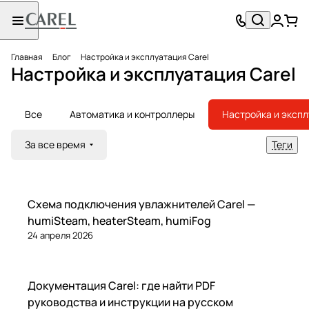
Главная
Блог
Настройка и эксплуатация Carel
Настройка и эксплуатация Carel
Все
Автоматика и контроллеры
Настройка и эксп
За все время
Теги
Настройка и эксплуатация
Схема подключения увлажнителей Carel —
humiSteam, heaterSteam, humiFog
24 апреля 2026
Настройка и эксплуатация
Документация Carel: где найти PDF
руководства и инструкции на русском