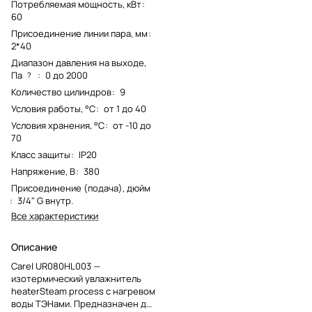
Потребляемая мощность, кВт
:
60
Присоединение линии пара, мм
:
2*40
Диапазон давления на выходе,
Па
:
0 до 2000
?
Количество цилиндров
:
9
Условия работы, °С
:
от 1 до 40
Условия хранения, °С
:
от -10 до
70
Класс защиты
:
IP20
Напряжение, В
:
380
Присоединение (подача), дюйм
:
3/4" G внутр.
Все характеристики
Описание
Carel UR080HL003 —
изотермический увлажнитель
heaterSteam process с нагревом
воды ТЭНами. Предназначен для