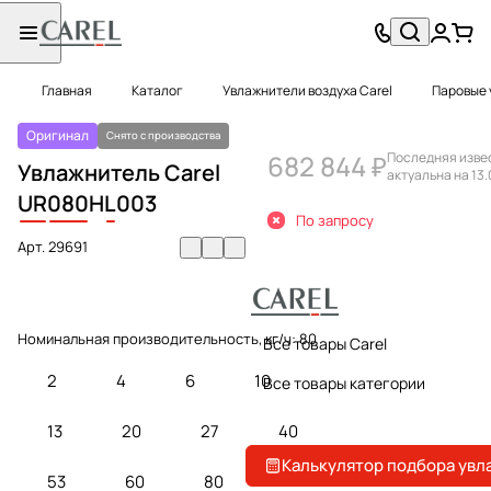
Главная
Каталог
Увлажнители воздуха Carel
Паровые 
Оригинал
Снято с производства
682 844 ₽
Последняя изве
Увлажнитель Carel
актуальна на 13.
UR
080
H
L
003
По запросу
Арт.
29691
Номинальная производительность, кг/ч:
80
Все товары Carel
2
4
6
10
Все товары категории
13
20
27
40
Калькулятор подбора увл
53
60
80