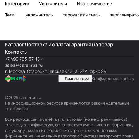
Категории:
Увлажнители
Изотермические
Теги:
увлажнитель
пароувлажнитель
парогенерато
Каталог
Доставка и оплата
Гарантия на товар
Контакты
+7 499 703-37-18
sales@carel-rus.ru
г. Москва, Старобитцевская улица, 22А, офис 24
Темная тема
Конфиденциальность
© 2026 carel-rus.ru
На информационном ресурсе применяются
рекомендательные
технологии
.
Все ресурсы сайта carel-rus.ru, включая (но не ограничиваясь)
текстовую, графическую, фотографическую и видео информацию,
структуру, дизайн и оформление страниц, доменное имя,
фирменное наименование являются объектами авторского права