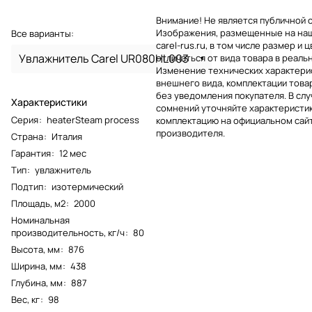
Внимание! Не является публичной 
Изображения, размещенные на на
Все варианты:
carel-rus.ru, в том числе размер и ц
Увлажнитель Carel UR080HL003
отличаться от вида товара в реаль
Изменение технических характерис
внешнего вида, комплектации това
без уведомления покупателя. В слу
Характеристики
сомнений уточняйте характеристик
Серия
:
heaterSteam process
комплектацию на официальном сай
производителя.
Страна
:
Италия
Гарантия
:
12 мес
Тип
:
увлажнитель
Подтип
:
изотермический
Площадь, м2
:
2000
Номинальная
производительность, кг/ч
:
80
Высота, мм
:
876
Ширина, мм
:
438
Глубина, мм
:
887
Вес, кг
:
98