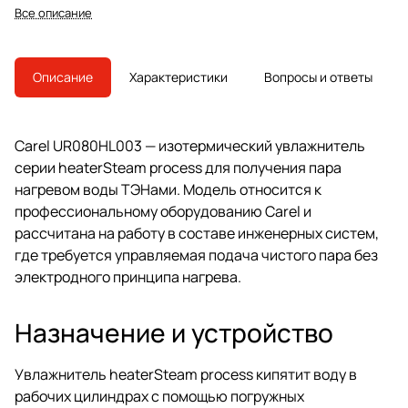
систем вентиляции и
Все описание
технологического увлажнения,
преемник — UR080HL004.
Описание
Характеристики
Вопросы и ответы
Carel UR080HL003 — изотермический увлажнитель
серии heaterSteam process для получения пара
нагревом воды ТЭНами. Модель относится к
профессиональному оборудованию Carel и
рассчитана на работу в составе инженерных систем,
где требуется управляемая подача чистого пара без
электродного принципа нагрева.
Назначение и устройство
Увлажнитель heaterSteam process кипятит воду в
рабочих цилиндрах с помощью погружных