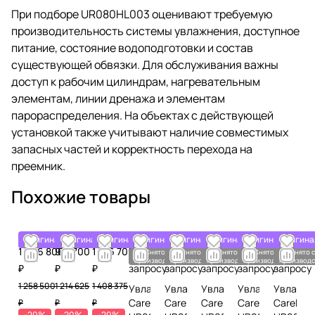
При подборе UR080HL003 оценивают требуемую
производительность системы увлажнения, доступное
питание, состояние водоподготовки и состав
существующей обвязки. Для обслуживания важны
доступ к рабочим цилиндрам, нагревательным
элементам, линии дренажа и элементам
парораспределения. На объектах с действующей
установкой также учитывают наличие совместимых
запасных частей и корректность перехода на
преемник.
Похожие товары
Оригинал
Оригинал
Оригинал
Оригинал
Оригинал
Оригинал
Оригинал
Оригина
1 006 800
971 700
1 126 700
По
По
По
По
По
Снято с
Снято с
Снято с
Снято с
Снято 
производства
производства
производства
производства
производс
₽
₽
₽
запросу
запросу
запросу
запросу
запросу
1 258 500
1 214 625
1 408 375
Увлажнитель
Увлажнитель
Увлажнитель
Увлажнитель
Увлажни
Carel
Carel
Carel
Carel
Carel
₽
₽
₽
-20%
-20%
-20%