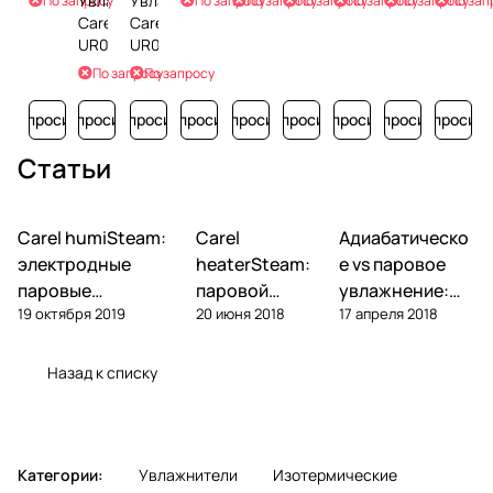
Увлажнитель
Увлажнитель
По запросу
По запросу
По запросу
По запросу
По запросу
По запросу
По зап
Carel
Carel
UR040HL204
UR040HL104
По запросу
По запросу
Запросить
Запросить
Запросить
Запросить
Запросить
Запросить
Запросить
Запросить
Запросит
Статьи
Carel humiSteam:
Carel
Адиабатическо
Увлажнение
Увлажнение
Увлажнение
электродные
heaterSteam:
е vs паровое
паровые
паровой
увлажнение:
19 октября 2019
20 июня 2018
17 апреля 2018
увлажнители —
увлажнитель с
что выбрать
обзор, подбор,
ТЭНами — обзор
для объекта
обслуживание
и подбор
Назад к списку
Категории:
Увлажнители
Изотермические