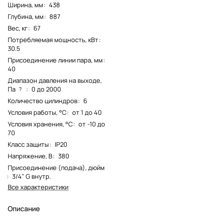
Ширина, мм
:
438
Глубина, мм
:
887
Вес, кг
:
67
Потребляемая мощность, кВт
:
30.5
Присоединение линии пара, мм
:
40
Диапазон давления на выходе,
Па
:
0 до 2000
?
Количество цилиндров
:
6
Условия работы, °С
:
от 1 до 40
Условия хранения, °С
:
от -10 до
70
Класс защиты
:
IP20
Напряжение, В
:
380
Присоединение (подача), дюйм
:
3/4" G внутр.
Все характеристики
Описание