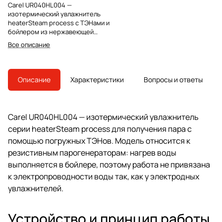
Carel UR040HL004 —
изотермический увлажнитель
heaterSteam process с ТЭНами и
бойлером из нержавеющей
стали для систем вентиляции,
Все описание
технологических помещений и
объектов с точным контролем
влажности.
Описание
Характеристики
Вопросы и ответы
Carel UR040HL004 — изотермический увлажнитель
серии heaterSteam process для получения пара с
помощью погружных ТЭНов. Модель относится к
резистивным парогенераторам: нагрев воды
выполняется в бойлере, поэтому работа не привязана
к электропроводности воды так, как у электродных
увлажнителей.
Устройство и принцип работы