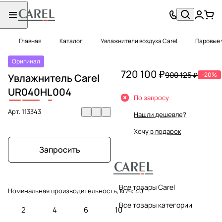
Главная
Каталог
Увлажнители воздуха Carel
Паровые 
Оригинал
720 100 ₽
900 125 ₽
-20%
Увлажнитель Carel
UR
040
H
L
004
По запросу
Арт.
113343
Нашли дешевле?
Хочу в подарок
Запросить
Все товары Carel
Номинальная производительность, кг/ч:
40
Все товары категории
2
4
6
10