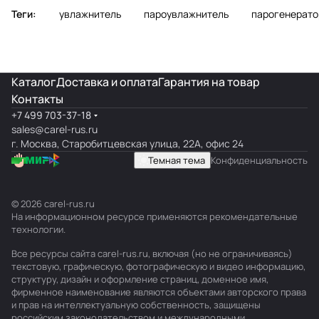
Теги:
увлажнитель
пароувлажнитель
парогенерато
Каталог
Доставка и оплата
Гарантия на товар
Контакты
+7 499 703-37-18
sales@carel-rus.ru
г. Москва, Старобитцевская улица, 22А, офис 24
Темная тема
Конфиденциальность
© 2026 carel-rus.ru
На информационном ресурсе применяются
рекомендательные
технологии
.
Все ресурсы сайта carel-rus.ru, включая (но не ограничиваясь)
текстовую, графическую, фотографическую и видео информацию,
структуру, дизайн и оформление страниц, доменное имя,
фирменное наименование являются объектами авторского права
и прав на интеллектуальную собственность, защищены
российским законодательством и международными