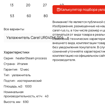
13
20
27
40
Калькулятор подбора увл
53
60
80
Внимание! Не является публичной 
Изображения, размещенные на на
Все варианты:
carel-rus.ru, в том числе размер и ц
отличаться от вида товара в реаль
Увлажнитель Carel UR040HL004
Изменение технических характерис
внешнего вида, комплектации това
без уведомления покупателя. В слу
сомнений уточняйте характеристик
Характеристики
комплектацию на официальном сай
Серия
:
heaterSteam process
производителя.
Страна
:
Италия
Гарантия
:
12 мес
Тип
:
увлажнитель
Подтип
:
изотермический
Площадь, м2
:
1000
Номинальная
производительность, кг/ч
:
40
Высота, мм
:
690