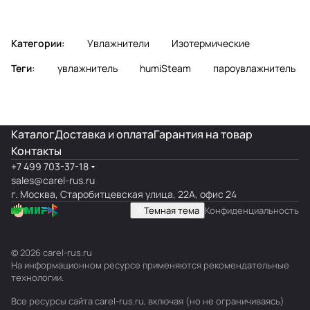
Категории:
Увлажнители
Изотермические
Теги:
увлажнитель
humiSteam
пароувлажнитель
Каталог
Доставка и оплата
Гарантия на товар
Контакты
+7 499 703-37-18
sales@carel-rus.ru
г. Москва, Старобитцевская улица, 22А, офис 24
Темная тема
Конфиденциальность
© 2026 carel-rus.ru
На информационном ресурсе применяются
рекомендательные
технологии
.
Все ресурсы сайта carel-rus.ru, включая (но не ограничиваясь)