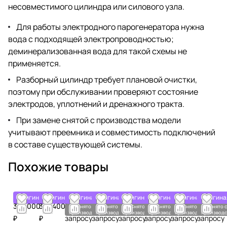
несовместимого цилиндра или силового узла.
Для работы электродного парогенератора нужна
вода с подходящей электропроводностью;
деминерализованная вода для такой схемы не
применяется.
Разборный цилиндр требует плановой очистки,
поэтому при обслуживании проверяют состояние
электродов, уплотнений и дренажного тракта.
При замене снятой с производства модели
учитывают преемника и совместимость подключений
в составе существующей системы.
Похожие товары
Оригинал
Оригинал
Оригинал
Оригинал
Оригинал
Оригинал
Оригинал
Оригина
379 000
372 400
По
По
По
По
По
По
Снято с
Снято с
Снято с
Снято с
Снято с
Снято с
производства
производства
производства
производства
производства
производс
₽
₽
запросу
запросу
запросу
запросу
запросу
запросу