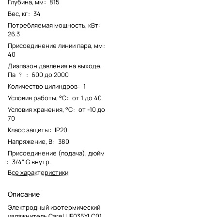
Глубина, мм
:
815
Вес, кг
:
34
Потребляемая мощность, кВт
:
26.3
Присоединение линии пара, мм
:
40
Диапазон давления на выходе,
Па
:
600 до 2000
?
Количество цилиндров
:
1
Условия работы, °С
:
от 1 до 40
Условия хранения, °С
:
от -10 до
70
Класс защиты
:
IP20
Напряжение, В
:
380
Присоединение (подача), дюйм
:
3/4" G внутр.
Все характеристики
Описание
Электродный изотермический
увлажнитель Carel UE035YLC01