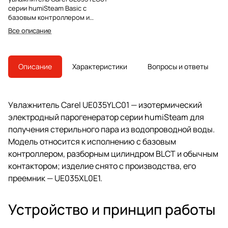
серии humiSteam Basic с
базовым контроллером и
разборным цилиндром BLCT.
Все описание
Модель снята с производства,
преемник — UE035XL0E1.
Описание
Характеристики
Вопросы и ответы
Увлажнитель Carel UE035YLC01 — изотермический
электродный парогенератор серии humiSteam для
получения стерильного пара из водопроводной воды.
Модель относится к исполнению с базовым
контроллером, разборным цилиндром BLCT и обычным
контактором; изделие снято с производства, его
преемник — UE035XL0E1.
Устройство и принцип работы