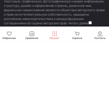
текстовую, графическую, фотографическую и видео информацию,
структуру, дизайн и оформление страниц, доменное имя,
фирменное наименование являются объектами авторского права
и прав на интеллектуальную собственность, защищены
российским законодательством и международными
соглашениями об охране авторских прав.
Читать далее
Избранные
Сравнение
Каталог
Корзина
Контакты