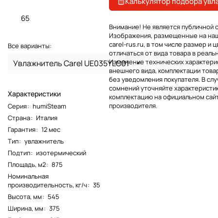
Калькулятор подбора увл
65
Внимание! Не является публичной 
Изображения, размещенные на на
carel-rus.ru, в том числе размер и ц
Все варианты:
отличаться от вида товара в реаль
Изменение технических характерис
Увлажнитель Carel UE035YLC01
внешнего вида, комплектации това
без уведомления покупателя. В слу
сомнений уточняйте характеристик
Характеристики
комплектацию на официальном сай
производителя.
Серия
:
humiSteam
Страна
:
Италия
Гарантия
:
12 мес
Тип
:
увлажнитель
Подтип
:
изотермический
Площадь, м2
:
875
Номинальная
производительность, кг/ч
:
35
Высота, мм
:
545
Ширина, мм
:
375