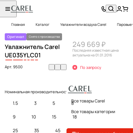
Главная
Каталог
Увлажнители воздуха Carel
Паровые 
Оригинал
Снято с производства
249 669 ₽
Увлажнитель Carel
Последняя известная цена
UE
035
Y
L
C
0
1
актуальна на 01.01.2016
Арт.
9500
По запросу
Номинальная производительность, кг/ч:
35
Все товары Carel
1.5
3
5
8
Все товары категории
9
10
15
18
25
35
45