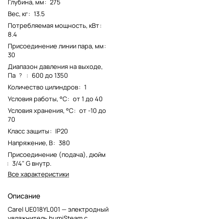
Глубина, мм
:
275
Вес, кг
:
13.5
Потребляемая мощность, кВт
:
8.4
Присоединение линии пара, мм
:
30
Диапазон давления на выходе,
Па
:
600 до 1350
?
Количество цилиндров
:
1
Условия работы, °С
:
от 1 до 40
Условия хранения, °С
:
от -10 до
70
Класс защиты
:
IP20
Напряжение, В
:
380
Присоединение (подача), дюйм
:
3/4" G внутр.
Все характеристики
Описание
Carel UE018YL001 — электродный
увлажнитель humiSteam с