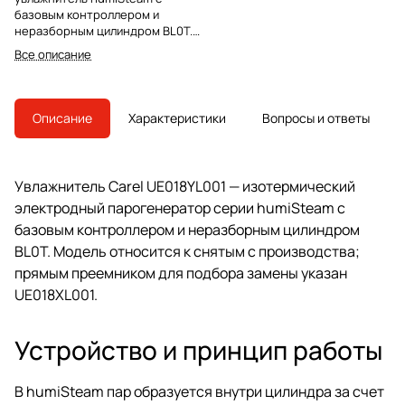
базовым контроллером и
неразборным цилиндром BL0T.
Модель снята с производства,
Все описание
преемник для замены —
UE018XL001.
Описание
Характеристики
Вопросы и ответы
Увлажнитель Carel UE018YL001 — изотермический
электродный парогенератор серии humiSteam с
базовым контроллером и неразборным цилиндром
BL0T. Модель относится к снятым с производства;
прямым преемником для подбора замены указан
UE018XL001.
Устройство и принцип работы
В humiSteam пар образуется внутри цилиндра за счет