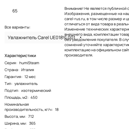
Внимание! Не является публичной 
65
Изображения, размещенные на на
carel-rus.ru, в том числе размер и ц
отличаться от вида товара в реаль
Все варианты:
Изменение технических характерис
внешнего вида, комплектации това
Увлажнитель Carel UE018YL001
без уведомления покупателя. В слу
сомнений уточняйте характеристик
комплектацию на официальном сай
производителя.
Характеристики
Серия
:
humiSteam
Страна
:
Италия
Гарантия
:
12 мес
Тип
:
увлажнитель
Подтип
:
изотермический
Площадь, м2
:
450
Номинальная
производительность, кг/ч
:
18
Высота, мм
:
712
Ширина, мм
:
365