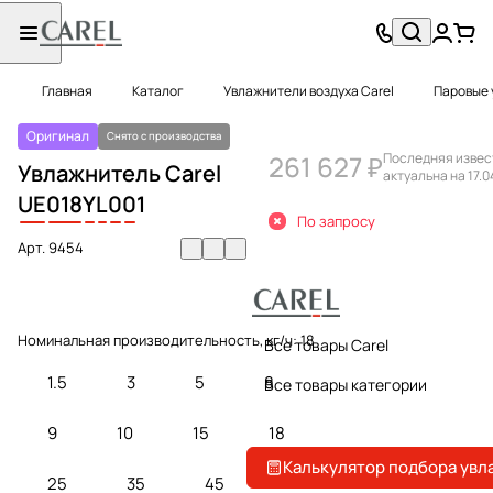
Главная
Каталог
Увлажнители воздуха Carel
Паровые 
Оригинал
Снято с производства
261 627 ₽
Последняя извес
Увлажнитель Carel
актуальна на 17.0
UE
018
Y
L
0
0
1
По запросу
Арт.
9454
Номинальная производительность, кг/ч:
18
Все товары Carel
1.5
3
5
8
Все товары категории
9
10
15
18
Калькулятор подбора увл
25
35
45