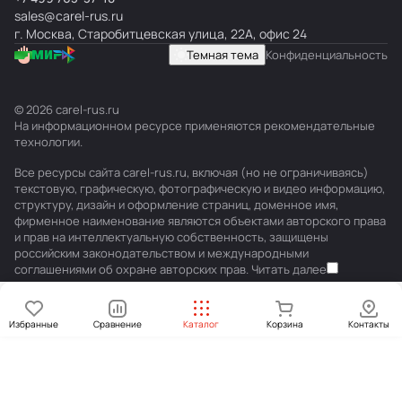
sales@carel-rus.ru
г. Москва, Старобитцевская улица, 22А, офис 24
Темная тема
Конфиденциальность
© 2026 carel-rus.ru
На информационном ресурсе применяются
рекомендательные
технологии
.
Все ресурсы сайта carel-rus.ru, включая (но не ограничиваясь)
текстовую, графическую, фотографическую и видео информацию,
структуру, дизайн и оформление страниц, доменное имя,
фирменное наименование являются объектами авторского права
и прав на интеллектуальную собственность, защищены
российским законодательством и международными
соглашениями об охране авторских прав.
Читать далее
Избранные
Сравнение
Каталог
Корзина
Контакты