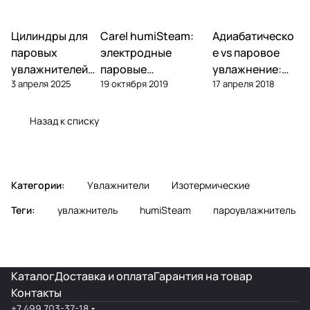
Цилиндры для
Carel humiSteam:
Адиабатическо
Увлажнение
Увлажнение
Увлажнение
паровых
электродные
е vs паровое
увлажнителей
паровые
увлажнение:
3 апреля 2025
19 октября 2019
17 апреля 2018
Carel: замена,
увлажнители —
что выбрать
ресурс, подбор
обзор, подбор,
для объекта
обслуживание
Назад к списку
Категории:
Увлажнители
Изотермические
Теги:
увлажнитель
humiSteam
пароувлажнитель
Каталог
Доставка и оплата
Гарантия на товар
Контакты
+7 499 703-37-18