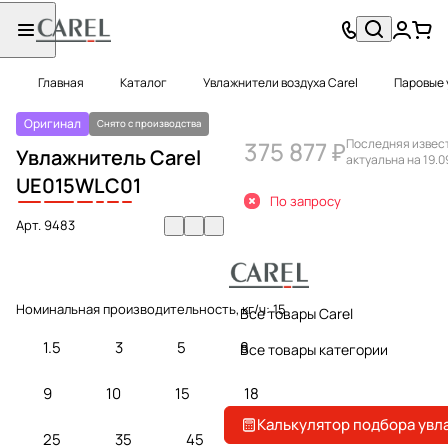
Главная
Каталог
Увлажнители воздуха Carel
Паровые 
Оригинал
Снято с производства
375 877 ₽
Последняя извес
Увлажнитель Carel
актуальна на 19.0
UE
015
W
L
C
0
1
По запросу
Арт.
9483
Номинальная производительность, кг/ч:
15
Все товары Carel
1.5
3
5
8
Все товары категории
9
10
15
18
Калькулятор подбора увл
25
35
45