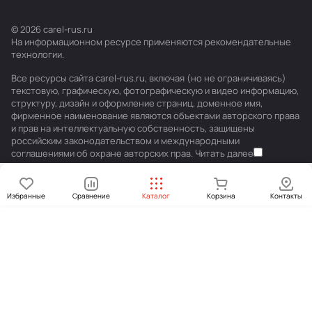
© 2026 carel-rus.ru
На информационном ресурсе применяются
рекомендательные
технологии
.
Все ресурсы сайта carel-rus.ru, включая (но не ограничиваясь)
текстовую, графическую, фотографическую и видео информацию,
структуру, дизайн и оформление страниц, доменное имя,
фирменное наименование являются объектами авторского права
и прав на интеллектуальную собственность, защищены
российским законодательством и международными
соглашениями об охране авторских прав.
Читать далее
Избранные
Сравнение
Каталог
Корзина
Контакты