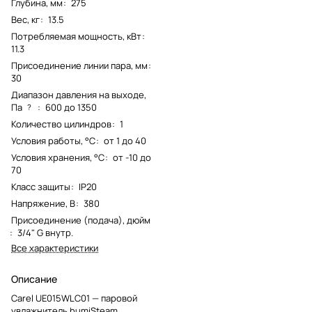
Глубина, мм
:
275
Вес, кг
:
13.5
Потребляемая мощность, кВт
:
11.3
Присоединение линии пара, мм
:
30
Диапазон давления на выходе,
Па
:
600 до 1350
?
Количество цилиндров
:
1
Условия работы, °С
:
от 1 до 40
Условия хранения, °С
:
от -10 до
70
Класс защиты
:
IP20
Напряжение, В
:
380
Присоединение (подача), дюйм
:
3/4" G внутр.
Все характеристики
Описание
Carel UE015WLC01 — паровой
увлажнитель humiSteam