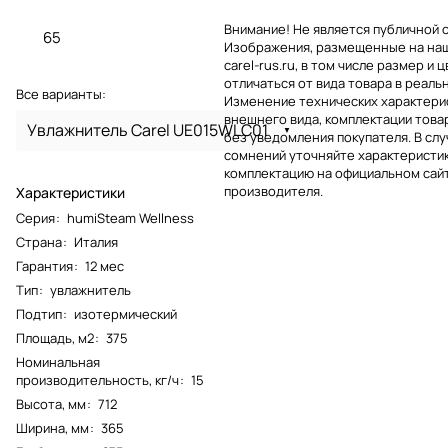
Внимание! Не является публичной 
65
Изображения, размещенные на на
carel-rus.ru, в том числе размер и ц
отличаться от вида товара в реаль
Все варианты:
Изменение технических характерис
внешнего вида, комплектации това
Увлажнитель Carel UE015WLC01
без уведомления покупателя. В слу
сомнений уточняйте характеристик
комплектацию на официальном сай
производителя.
Характеристики
Серия
:
humiSteam Wellness
Страна
:
Италия
Гарантия
:
12 мес
Тип
:
увлажнитель
Подтип
:
изотермический
Площадь, м2
:
375
Номинальная
производительность, кг/ч
:
15
Высота, мм
:
712
Ширина, мм
:
365