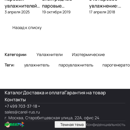
увлажнителей
паровые
увлажнение:
3 апреля 2025
19 октября 2019
17 апреля 2018
Carel: замена,
увлажнители —
что выбрать
ресурс, подбор
обзор, подбор,
для объекта
обслуживание
Назад к списку
Категории:
Увлажнители
Изотермические
Теги:
увлажнитель
пароувлажнитель
парогенерато
Каталог
Доставка и оплата
Гарантия на товар
Контакты
+7 499 703-37-18
sales@carel-rus.ru
г. Москва, Старобитцевская улица, 22А, офис 24
Темная тема
Конфиденциальность