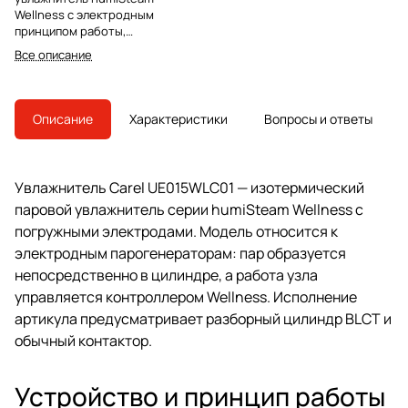
Wellness с электродным
принципом работы,
контроллером Wellness и
Все описание
разборным цилиндром BLCT для
планового обслуживания.
Описание
Характеристики
Вопросы и ответы
Увлажнитель Carel UE015WLC01 — изотермический
паровой увлажнитель серии humiSteam Wellness с
погружными электродами. Модель относится к
электродным парогенераторам: пар образуется
непосредственно в цилиндре, а работа узла
управляется контроллером Wellness. Исполнение
артикула предусматривает разборный цилиндр BLCT и
обычный контактор.
Устройство и принцип работы