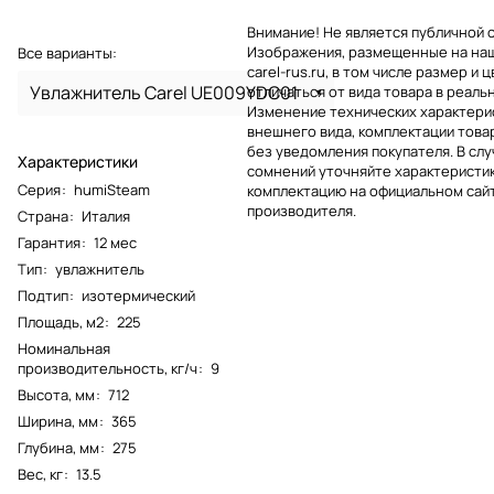
Внимание! Не является публичной 
Изображения, размещенные на на
Все варианты:
carel-rus.ru, в том числе размер и ц
Увлажнитель Carel UE009YDC01
отличаться от вида товара в реаль
Изменение технических характерис
внешнего вида, комплектации това
без уведомления покупателя. В слу
Характеристики
сомнений уточняйте характеристик
Серия
:
humiSteam
комплектацию на официальном сай
производителя.
Страна
:
Италия
Гарантия
:
12 мес
Тип
:
увлажнитель
Подтип
:
изотермический
Площадь, м2
:
225
Номинальная
производительность, кг/ч
:
9
Высота, мм
:
712
Ширина, мм
:
365
Глубина, мм
:
275
Вес, кг
:
13.5