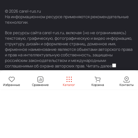
© 2026 carel-rus.ru
На информационном ресурсе применяются
рекомендательные
технологии
.
Все ресурсы сайта carel-rus.ru, включая (но не ограничиваясь)
текстовую, графическую, фотографическую и видео информацию,
структуру, дизайн и оформление страниц, доменное имя,
фирменное наименование являются объектами авторского права
и прав на интеллектуальную собственность, защищены
российским законодательством и международными
соглашениями об охране авторских прав.
Читать далее
Избранные
Сравнение
Каталог
Корзина
Контакты