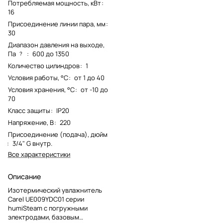
Потребляемая мощность, кВт
:
16
Присоединение линии пара, мм
:
30
Диапазон давления на выходе,
Па
:
600 до 1350
?
Количество цилиндров
:
1
Условия работы, °С
:
от 1 до 40
Условия хранения, °С
:
от -10 до
70
Класс защиты
:
IP20
Напряжение, В
:
220
Присоединение (подача), дюйм
:
3/4" G внутр.
Все характеристики
Описание
Изотермический увлажнитель
Carel UE009YDC01 серии
humiSteam с погружными
электродами, базовым