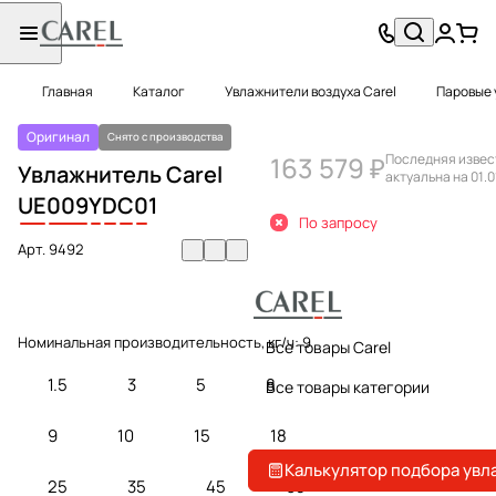
Главная
Каталог
Увлажнители воздуха Carel
Паровые 
Оригинал
Снято с производства
163 579 ₽
Последняя извес
Увлажнитель Carel
актуальна на 01.0
UE
009
Y
D
C
0
1
По запросу
Арт.
9492
Номинальная производительность, кг/ч:
9
Все товары Carel
1.5
3
5
8
Все товары категории
9
10
15
18
Калькулятор подбора увл
25
35
45
65