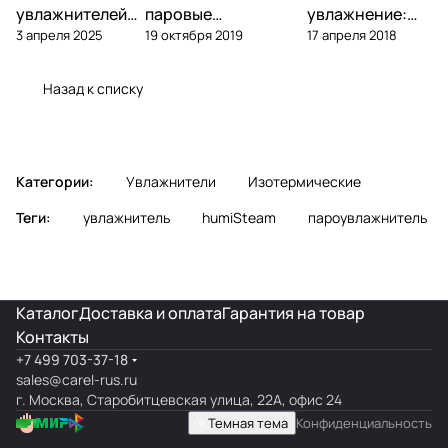
увлажнителей
паровые
увлажнение:
3 апреля 2025
19 октября 2019
17 апреля 2018
Carel: замена,
увлажнители —
что выбрать
ресурс, подбор
обзор, подбор,
для объекта
обслуживание
Назад к списку
Категории:
Увлажнители
Изотермические
Теги:
увлажнитель
humiSteam
пароувлажнитель
Каталог
Доставка и оплата
Гарантия на товар
Контакты
+7 499 703-37-18
sales@carel-rus.ru
г. Москва, Старобитцевская улица, 22А, офис 24
Темная тема
Конфиденциальность