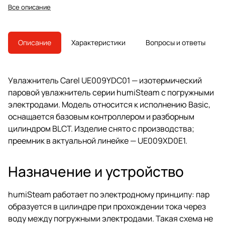
контроллером и разборным
Все описание
цилиндром BLCT. Модель снята с
производства, преемник —
UE009XD0E1.
Описание
Характеристики
Вопросы и ответы
Увлажнитель Carel UE009YDC01 — изотермический
паровой увлажнитель серии humiSteam с погружными
электродами. Модель относится к исполнению Basic,
оснащается базовым контроллером и разборным
цилиндром BLCT. Изделие снято с производства;
преемник в актуальной линейке — UE009XD0E1.
Назначение и устройство
humiSteam работает по электродному принципу: пар
образуется в цилиндре при прохождении тока через
воду между погружными электродами. Такая схема не