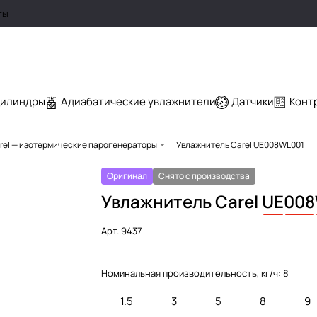
ты
цилиндры
Адиабатические увлажнители
Датчики
Конт
rel — изотермические парогенераторы
Увлажнитель Carel UE008WL001
Оригинал
Снято с производства
Увлажнитель Carel
UE
008
Арт.
9437
Номинальная производительность, кг/ч:
8
1.5
3
5
8
9