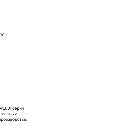
300
WL001 серии
и сменным
производства,