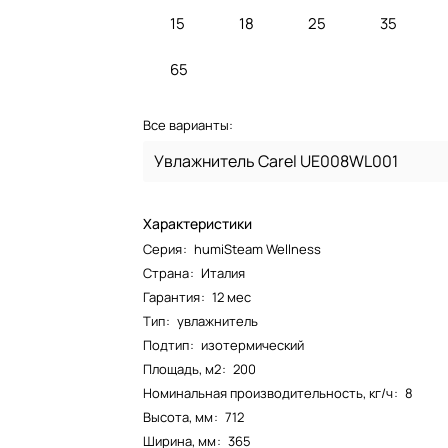
15
18
25
35
65
Все варианты:
Увлажнитель Carel UE008WL001
Характеристики
Серия
:
humiSteam Wellness
Страна
:
Италия
Гарантия
:
12 мес
Тип
:
увлажнитель
Подтип
:
изотермический
Площадь, м2
:
200
Номинальная производительность, кг/ч
:
8
Высота, мм
:
712
Ширина, мм
:
365