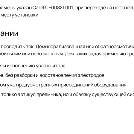
замены указан Carel UE008XL001; при переходе на него не
месту установки.
вании
 проводить ток. Деминерализованная или обратноосмотиче
табильным или невозможным. Для таких задач применяют р
ети исполнению увлажнителя.
, без разборки и восстановления электродов.
том уже предусмотренных присоединений оборудования.
 только артикул преемника, но и обвязку существующей си