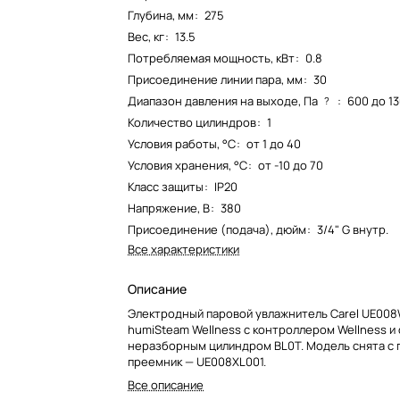
Глубина, мм
:
275
Вес, кг
:
13.5
Потребляемая мощность, кВт
:
0.8
Присоединение линии пара, мм
:
30
Диапазон давления на выходе, Па
:
600 до 1
?
Количество цилиндров
:
1
Условия работы, °С
:
от 1 до 40
Условия хранения, °С
:
от -10 до 70
Класс защиты
:
IP20
Напряжение, В
:
380
Присоединение (подача), дюйм
:
3/4" G внутр.
Все характеристики
Описание
Электродный паровой увлажнитель Carel UE008
humiSteam Wellness с контроллером Wellness 
неразборным цилиндром BL0T. Модель снята с 
преемник — UE008XL001.
Все описание