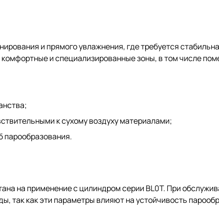
ирования и прямого увлажнения, где требуется стабильна
на комфортные и специализированные зоны, в том числе п
анства;
увствительными к сухому воздуху материалами;
б парообразования.
тана на применение с цилиндром серии BL0T. При обслужи
ды, так как эти параметры влияют на устойчивость парооб