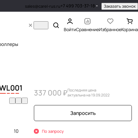
+7 499 703-37-18
Заказать звонок
sales@carel-rus.ru
Войти
Сравнение
Избранное
Корзина
роллеры
W
L
0
0
1
337 000 ₽
Последняя цена
актуальна на 19.09.2022
Запросить
10
По запросу