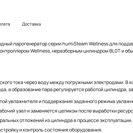
плата
Доставка
дный парогенератор серии humiSteam Wellness для подде
контроллером Wellness, неразборным цилиндром BL0T и об
кого тока через воду между погружными электродами. В к
да, а образование пара регулируется работой цилиндра, з
отой увлажнителя и поддержания заданного режима увлажн
бочий узел и заменяется целиком после выработки ресурс
ральных отложений из цилиндра в процессе эксплуатации.
астройку и контроль состояния оборудования.