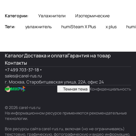
Категории:
Увлажнители
Изотермические
Теги:
увлажнитель
humiSteam X Plus
x plus
humi
Каталог
Доставка и оплата
Гарантия на товар
Контакты
+7 499 703-37-18
sales@carel-rus.ru
г. Москва, Старобитцевская улица, 22А, офис 24
Темная тема
Конфиденциальность
© 2026 carel-rus.ru
На информационном ресурсе применяются
рекомендательные
технологии
.
Все ресурсы сайта carel-rus.ru, включая (но не ограничиваясь)
текстовую, графическую, фотографическую и видео информацию,