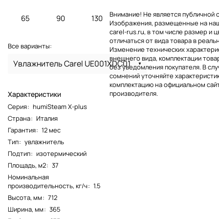
Внимание! Не является публичной 
65
90
130
Изображения, размещенные на на
carel-rus.ru, в том числе размер и ц
отличаться от вида товара в реаль
Все варианты:
Изменение технических характерис
внешнего вида, комплектации това
Увлажнитель Carel UE001XDC01
без уведомления покупателя. В слу
сомнений уточняйте характеристик
комплектацию на официальном сай
производителя.
Характеристики
Серия
:
humiSteam X-plus
Страна
:
Италия
Гарантия
:
12 мес
Тип
:
увлажнитель
Подтип
:
изотермический
Площадь, м2
:
37
Номинальная
производительность, кг/ч
:
1.5
Высота, мм
:
712
Ширина, мм
:
365