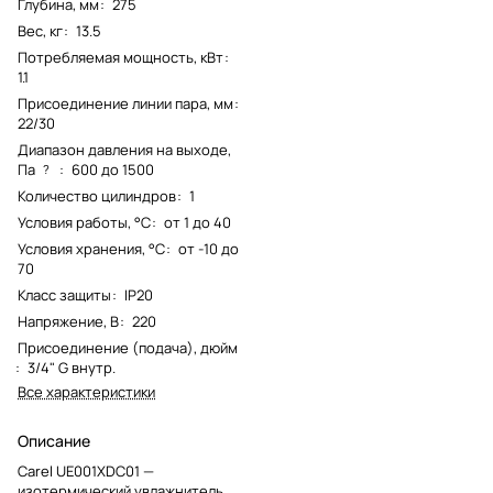
Глубина, мм
:
275
Вес, кг
:
13.5
Потребляемая мощность, кВт
:
1.1
Присоединение линии пара, мм
:
22/30
Диапазон давления на выходе,
Па
:
600 до 1500
?
Количество цилиндров
:
1
Условия работы, °С
:
от 1 до 40
Условия хранения, °С
:
от -10 до
70
Класс защиты
:
IP20
Напряжение, В
:
220
Присоединение (подача), дюйм
:
3/4" G внутр.
Все характеристики
Описание
Carel UE001XDC01 —
изотермический увлажнитель