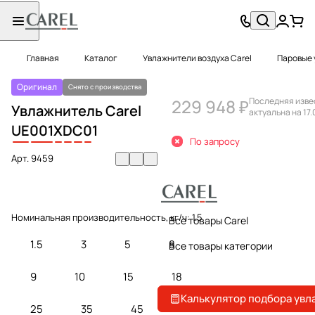
Главная
Каталог
Увлажнители воздуха Carel
Паровые 
Оригинал
Снято с производства
229 948 ₽
Последняя изве
Увлажнитель Carel
актуальна на 17.
UE
001
X
D
C
0
1
По запросу
Арт.
9459
Номинальная производительность, кг/ч:
1.5
Все товары Carel
1.5
3
5
8
Все товары категории
9
10
15
18
Калькулятор подбора увл
25
35
45