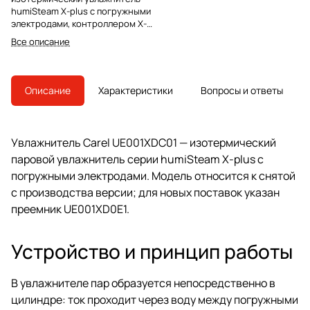
humiSteam X-plus с погружными
электродами, контроллером X-
plus и разборным цилиндром
Все описание
BLCT. Преемник модели —
UE001XD0E1.
Описание
Характеристики
Вопросы и ответы
Увлажнитель Carel UE001XDC01 — изотермический
паровой увлажнитель серии humiSteam X-plus с
погружными электродами. Модель относится к снятой
с производства версии; для новых поставок указан
преемник UE001XD0E1.
Устройство и принцип работы
В увлажнителе пар образуется непосредственно в
цилиндре: ток проходит через воду между погружными