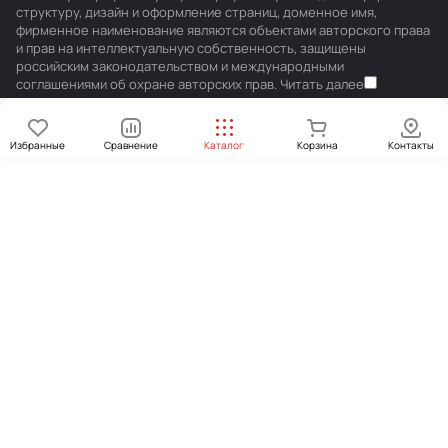
структуру, дизайн и оформление страниц, доменное имя,
фирменное наименование являются объектами авторского права
и прав на интеллектуальную собственность, защищены
российским законодательством и международными
соглашениями об охране авторских прав.
Читать далее
Избранные
Сравнение
Каталог
Корзина
Контакты