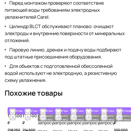
Перед монтажом проверяют соответствие
питающей воды требованиям электродных
увлажнителей Carel.
Цилиндр BLCT обслуживают планово: очищают
электроды и внутренние поверхности от минеральных
отложений.
Паровую линию, дренаж и подачу воды подбирают
под штатные присоединения оборудования.
Для объектов с подготовленной обессоленной
водой используют не электродную, а резистивную
схему увлажнения.
Похожие товары
Оригинал
Оригинал
Оригинал
Оригинал
Оригинал
Оригинал
Оригинал
Оригина
174 600
171 600
По
По
По
По
По
80 000
Снято с
Снято с
Снято с
Снято с
Снято с
Снято 
производства
производства
производства
производства
производства
производс
₽
₽
запросу
запросу
запросу
запросу
запросу
₽
218 250
214 500
100 000