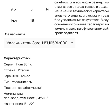
carel-rus.ru, в том числе размер и ц
отличаться от вида товара в реаль
9.6
10
14
Изменение технических характерис
внешнего вида, комплектации това
без уведомления покупателя. В слу
14.4
18
сомнений уточняйте характеристик
комплектацию на официальном сай
производителя.
Все варианты:
Увлажнитель Carel HSU05RM000
Характеристики
Серия
:
humiSonic
Страна
:
Италия
Гарантия
:
12 мес
Тип
:
увлажнитель
Подтип
:
адиабатический
Номинальная
производительность, кг/ч
:
5
Напряжение, В
:
220