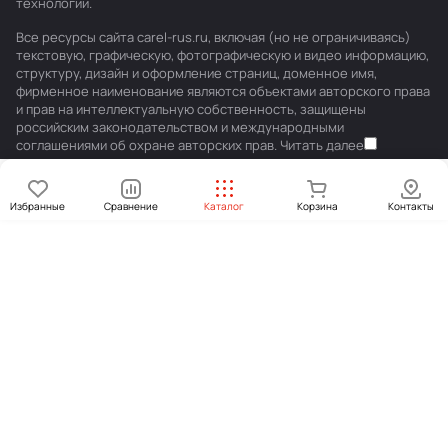
технологии
.
Все ресурсы сайта carel-rus.ru, включая (но не ограничиваясь)
текстовую, графическую, фотографическую и видео информацию,
структуру, дизайн и оформление страниц, доменное имя,
фирменное наименование являются объектами авторского права
и прав на интеллектуальную собственность, защищены
российским законодательством и международными
соглашениями об охране авторских прав.
Читать далее
Избранные
Сравнение
Каталог
Корзина
Контакты