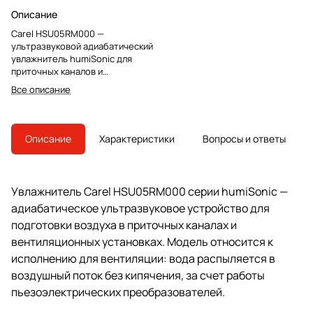
Описание
Carel HSU05RM000 —
ультразвуковой адиабатический
увлажнитель humiSonic для
приточных каналов и
вентиляционных установок.
Все описание
Модель снята с производства,
преемник — UU06RDAS01.
Описание
Характеристики
Вопросы и ответы
Увлажнитель Carel HSU05RM000 серии humiSonic —
адиабатическое ультразвуковое устройство для
подготовки воздуха в приточных каналах и
вентиляционных установках. Модель относится к
исполнению для вентиляции: вода распыляется в
воздушный поток без кипячения, за счет работы
пьезоэлектрических преобразователей.