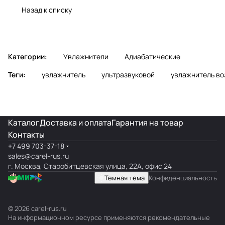
обзор
обслуживание
Назад к списку
Категории:
Увлажнители
Адиабатические
Теги:
увлажнитель
ультразвуковой
увлажнитель во
Каталог
Доставка и оплата
Гарантия на товар
Контакты
+7 499 703-37-18
sales@carel-rus.ru
г. Москва, Старобитцевская улица, 22А, офис 24
Темная тема
Конфиденциальность
© 2026 carel-rus.ru
На информационном ресурсе применяются
рекомендательные