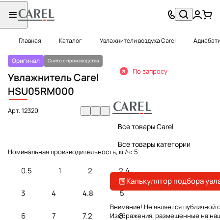
Главная
Каталог
Увлажнители воздуха Carel
Адиабати
Оригинал
Снято с производства
По запросу
Увлажнитель Carel
HSU
05RM000
Арт.
12320
Все товары Carel
Все товары категории
Номинальная производительность, кг/ч:
5
0.5
1
2
2.4
Калькулятор подбора увл
3
4
4.8
5
Внимание! Не является публичной 
6
7
7.2
8
Изображения, размещенные на на