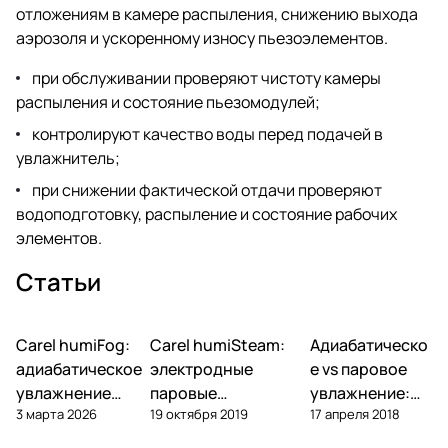
отложениям в камере распыления, снижению выхода
аэрозоля и ускоренному износу пьезоэлементов.
при обслуживании проверяют чистоту камеры
распыления и состояние пьезомодулей;
контролируют качество воды перед подачей в
увлажнитель;
при снижении фактической отдачи проверяют
водоподготовку, распыление и состояние рабочих
элементов.
Статьи
Carel humiFog:
Carel humiSteam:
Адиабатическо
Увлажнение
Увлажнение
Увлажнение
адиабатическое
электродные
е vs паровое
увлажнение
паровые
увлажнение:
3 марта 2026
19 октября 2019
17 апреля 2018
высокого
увлажнители —
что выбрать
давления —
обзор, подбор,
для объекта